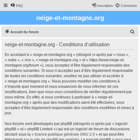
FAQ
Inscription
Connexion
neige-et-montagne.org
R
Accueil du forum
e
neige-et-montagne.org - Conditions d’utilisation
c
h
En accédant à « neige-et-montagne.org » (désigné ci-après par « nous »,
« notre », « nos », « neige-et-montagne.org » et « https://www.neige-et-
e
montagne.org/forum »), vous acceptez d’être légalement responsable des
r
conditions suivantes. Si vous n’acceptez pas d’être légalement responsable
de toutes les conditions suivantes, veuillez ne pas utiliser et accéder à
c
« neige-et-montagne.org ». Nous pouvons modifier ces conditions à
h
n’importe quel moment et nous essaierons de vous informer de ces
modifications, bien que nous vous conseillons de vérifier régulièrement par
e
vous-même. En effet, si vous continuez à participer à « neige-et-
r
montagne.org » après que des modifications aient été effectuées, vous
acceptez d’être légalement responsable des conditions modifiées et mises à
jour.
Nos forums sont développés par phpBB (désignés ci-après par « logiciel
phpBB » et « phpBB Limited ») qui est un logiciel de forum de discussions
déclaré sous la «
licence publique générale GNU 2.0
» et qui peut être
téléchargé sur
le site de phpBB
(en anglais). Le logiciel phpBB a pour seul