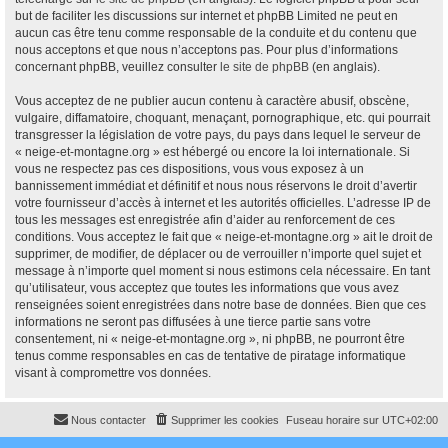
but de faciliter les discussions sur internet et phpBB Limited ne peut en
aucun cas être tenu comme responsable de la conduite et du contenu que
nous acceptons et que nous n’acceptons pas. Pour plus d’informations
concernant phpBB, veuillez consulter
le site de phpBB
(en anglais).
Vous acceptez de ne publier aucun contenu à caractère abusif, obscène,
vulgaire, diffamatoire, choquant, menaçant, pornographique, etc. qui pourrait
transgresser la législation de votre pays, du pays dans lequel le serveur de
« neige-et-montagne.org » est hébergé ou encore la loi internationale. Si
vous ne respectez pas ces dispositions, vous vous exposez à un
bannissement immédiat et définitif et nous nous réservons le droit d’avertir
votre fournisseur d’accès à internet et les autorités officielles. L’adresse IP de
tous les messages est enregistrée afin d’aider au renforcement de ces
conditions. Vous acceptez le fait que « neige-et-montagne.org » ait le droit de
supprimer, de modifier, de déplacer ou de verrouiller n’importe quel sujet et
message à n’importe quel moment si nous estimons cela nécessaire. En tant
qu’utilisateur, vous acceptez que toutes les informations que vous avez
renseignées soient enregistrées dans notre base de données. Bien que ces
informations ne seront pas diffusées à une tierce partie sans votre
consentement, ni « neige-et-montagne.org », ni phpBB, ne pourront être
tenus comme responsables en cas de tentative de piratage informatique
visant à compromettre vos données.
Nous contacter
Supprimer les cookies
Fuseau horaire sur
UTC+02:00