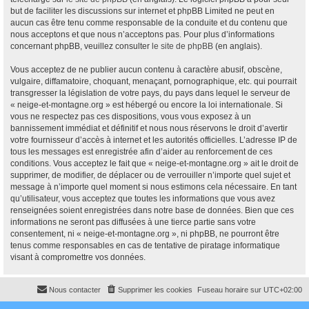
but de faciliter les discussions sur internet et phpBB Limited ne peut en
aucun cas être tenu comme responsable de la conduite et du contenu que
nous acceptons et que nous n’acceptons pas. Pour plus d’informations
concernant phpBB, veuillez consulter
le site de phpBB
(en anglais).
Vous acceptez de ne publier aucun contenu à caractère abusif, obscène,
vulgaire, diffamatoire, choquant, menaçant, pornographique, etc. qui pourrait
transgresser la législation de votre pays, du pays dans lequel le serveur de
« neige-et-montagne.org » est hébergé ou encore la loi internationale. Si
vous ne respectez pas ces dispositions, vous vous exposez à un
bannissement immédiat et définitif et nous nous réservons le droit d’avertir
votre fournisseur d’accès à internet et les autorités officielles. L’adresse IP de
tous les messages est enregistrée afin d’aider au renforcement de ces
conditions. Vous acceptez le fait que « neige-et-montagne.org » ait le droit de
supprimer, de modifier, de déplacer ou de verrouiller n’importe quel sujet et
message à n’importe quel moment si nous estimons cela nécessaire. En tant
qu’utilisateur, vous acceptez que toutes les informations que vous avez
renseignées soient enregistrées dans notre base de données. Bien que ces
informations ne seront pas diffusées à une tierce partie sans votre
consentement, ni « neige-et-montagne.org », ni phpBB, ne pourront être
tenus comme responsables en cas de tentative de piratage informatique
visant à compromettre vos données.
Nous contacter
Supprimer les cookies
Fuseau horaire sur
UTC+02:00