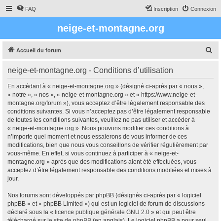
FAQ
Inscription
Connexion
neige-et-montagne.org
R
Accueil du forum
e
neige-et-montagne.org - Conditions d’utilisation
c
h
En accédant à « neige-et-montagne.org » (désigné ci-après par « nous »,
« notre », « nos », « neige-et-montagne.org » et « https://www.neige-et-
e
montagne.org/forum »), vous acceptez d’être légalement responsable des
r
conditions suivantes. Si vous n’acceptez pas d’être légalement responsable
de toutes les conditions suivantes, veuillez ne pas utiliser et accéder à
c
« neige-et-montagne.org ». Nous pouvons modifier ces conditions à
h
n’importe quel moment et nous essaierons de vous informer de ces
modifications, bien que nous vous conseillons de vérifier régulièrement par
e
vous-même. En effet, si vous continuez à participer à « neige-et-
r
montagne.org » après que des modifications aient été effectuées, vous
acceptez d’être légalement responsable des conditions modifiées et mises à
jour.
Nos forums sont développés par phpBB (désignés ci-après par « logiciel
phpBB » et « phpBB Limited ») qui est un logiciel de forum de discussions
déclaré sous la «
licence publique générale GNU 2.0
» et qui peut être
téléchargé sur
le site de phpBB
(en anglais). Le logiciel phpBB a pour seul