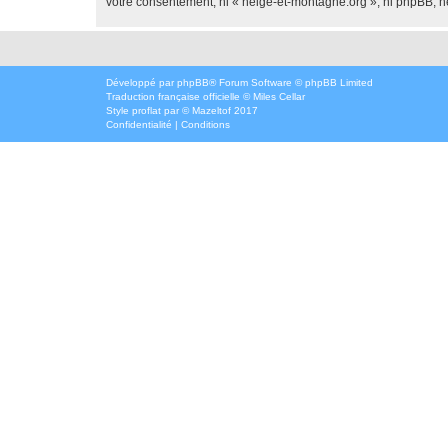
votre consentement, ni « neige-et-montagne.org », ni phpBB, n
Développé par
phpBB
® Forum Software © phpBB Limited
Traduction française officielle
©
Miles Cellar
Style
proflat
par ©
Mazeltof
2017
Confidentialité
|
Conditions