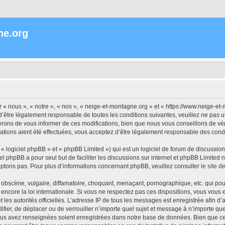
ne.org
« nous », « notre », « nos », « neige-et-montagne.org » et « https://www.neige-et
’être légalement responsable de toutes les conditions suivantes, veuillez ne pas 
rons de vous informer de ces modifications, bien que nous vous conseillons de vér
ations aient été effectuées, vous acceptez d’être légalement responsable des condi
 logiciel phpBB » et « phpBB Limited ») qui est un logiciel de forum de discussio
iel phpBB a pour seul but de faciliter les discussions sur internet et phpBB Limit
ptons pas. Pour plus d’informations concernant phpBB, veuillez consulter
le site 
obscène, vulgaire, diffamatoire, choquant, menaçant, pornographique, etc. qui pourr
encore la loi internationale. Si vous ne respectez pas ces dispositions, vous vous
 et les autorités officielles. L’adresse IP de tous les messages est enregistrée afin 
ifier, de déplacer ou de verrouiller n’importe quel sujet et message à n’importe q
vous avez renseignées soient enregistrées dans notre base de données. Bien que ces