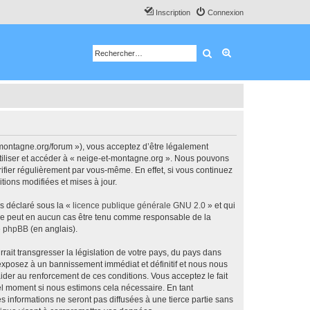
Inscription
Connexion
Rechercher
Recherche avancé
-montagne.org/forum »), vous acceptez d’être légalement
utiliser et accéder à « neige-et-montagne.org ». Nous pouvons
ifier régulièrement par vous-même. En effet, si vous continuez
tions modifiées et mises à jour.
ns déclaré sous la «
licence publique générale GNU 2.0
» et qui
ed ne peut en aucun cas être tenu comme responsable de la
de phpBB
(en anglais).
ait transgresser la législation de votre pays, du pays dans
 exposez à un bannissement immédiat et définitif et nous nous
d’aider au renforcement de ces conditions. Vous acceptez le fait
uel moment si nous estimons cela nécessaire. En tant
 informations ne seront pas diffusées à une tierce partie sans