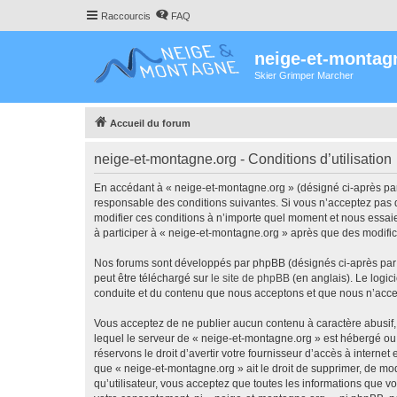
Raccourcis
FAQ
neige-et-montag
Skier Grimper Marcher
Accueil du forum
neige-et-montagne.org - Conditions d’utilisation
En accédant à « neige-et-montagne.org » (désigné ci-après par 
responsable des conditions suivantes. Si vous n’acceptez pas d
modifier ces conditions à n’importe quel moment et nous essaie
à participer à « neige-et-montagne.org » après que des modific
Nos forums sont développés par phpBB (désignés ci-après par «
peut être téléchargé sur
le site de phpBB
(en anglais). Le logic
conduite et du contenu que nous acceptons et que nous n’acce
Vous acceptez de ne publier aucun contenu à caractère abusif, 
lequel le serveur de « neige-et-montagne.org » est hébergé ou 
réservons le droit d’avertir votre fournisseur d’accès à internet
que « neige-et-montagne.org » ait le droit de supprimer, de mod
qu’utilisateur, vous acceptez que toutes les informations que 