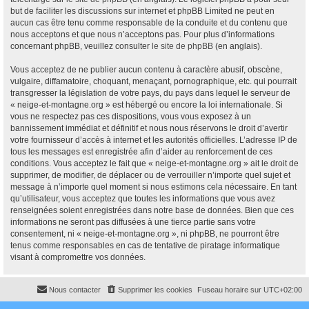
but de faciliter les discussions sur internet et phpBB Limited ne peut en
aucun cas être tenu comme responsable de la conduite et du contenu que
nous acceptons et que nous n’acceptons pas. Pour plus d’informations
concernant phpBB, veuillez consulter
le site de phpBB
(en anglais).
Vous acceptez de ne publier aucun contenu à caractère abusif, obscène,
vulgaire, diffamatoire, choquant, menaçant, pornographique, etc. qui pourrait
transgresser la législation de votre pays, du pays dans lequel le serveur de
« neige-et-montagne.org » est hébergé ou encore la loi internationale. Si
vous ne respectez pas ces dispositions, vous vous exposez à un
bannissement immédiat et définitif et nous nous réservons le droit d’avertir
votre fournisseur d’accès à internet et les autorités officielles. L’adresse IP de
tous les messages est enregistrée afin d’aider au renforcement de ces
conditions. Vous acceptez le fait que « neige-et-montagne.org » ait le droit de
supprimer, de modifier, de déplacer ou de verrouiller n’importe quel sujet et
message à n’importe quel moment si nous estimons cela nécessaire. En tant
qu’utilisateur, vous acceptez que toutes les informations que vous avez
renseignées soient enregistrées dans notre base de données. Bien que ces
informations ne seront pas diffusées à une tierce partie sans votre
consentement, ni « neige-et-montagne.org », ni phpBB, ne pourront être
tenus comme responsables en cas de tentative de piratage informatique
visant à compromettre vos données.
Nous contacter
Supprimer les cookies
Fuseau horaire sur
UTC+02:00