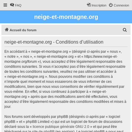
FAQ
Inscription
Connexion
neige-et-montagne.org
R
Accueil du forum
e
neige-et-montagne.org - Conditions d’utilisation
c
h
En accédant à « neige-et-montagne.org » (désigné ci-après par « nous »,
« notre », « nos », « neige-et-montagne.org » et « https://www.neige-et-
e
montagne.org/forum »), vous acceptez d’être légalement responsable des
r
conditions suivantes. Si vous n’acceptez pas d’être légalement responsable
de toutes les conditions suivantes, veuillez ne pas utiliser et accéder à
c
« neige-et-montagne.org ». Nous pouvons modifier ces conditions à
h
n’importe quel moment et nous essaierons de vous informer de ces
modifications, bien que nous vous conseillons de vérifier régulièrement par
e
vous-même. En effet, si vous continuez à participer à « neige-et-
r
montagne.org » après que des modifications aient été effectuées, vous
acceptez d’être légalement responsable des conditions modifiées et mises à
jour.
Nos forums sont développés par phpBB (désignés ci-après par « logiciel
phpBB » et « phpBB Limited ») qui est un logiciel de forum de discussions
déclaré sous la «
licence publique générale GNU 2.0
» et qui peut être
téléchargé sur
le site de phpBB
(en anglais). Le logiciel phpBB a pour seul