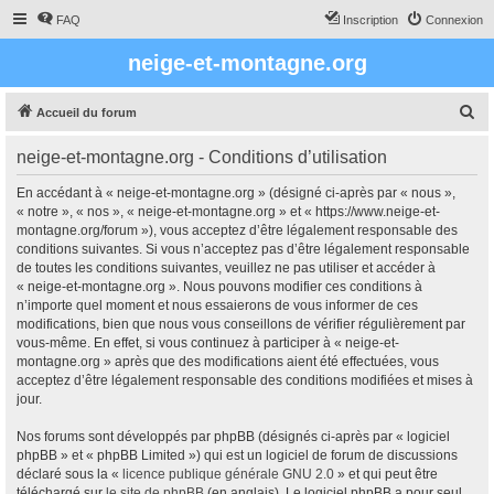
FAQ
Inscription
Connexion
neige-et-montagne.org
R
Accueil du forum
e
neige-et-montagne.org - Conditions d’utilisation
c
h
En accédant à « neige-et-montagne.org » (désigné ci-après par « nous »,
« notre », « nos », « neige-et-montagne.org » et « https://www.neige-et-
e
montagne.org/forum »), vous acceptez d’être légalement responsable des
r
conditions suivantes. Si vous n’acceptez pas d’être légalement responsable
de toutes les conditions suivantes, veuillez ne pas utiliser et accéder à
c
« neige-et-montagne.org ». Nous pouvons modifier ces conditions à
h
n’importe quel moment et nous essaierons de vous informer de ces
modifications, bien que nous vous conseillons de vérifier régulièrement par
e
vous-même. En effet, si vous continuez à participer à « neige-et-
r
montagne.org » après que des modifications aient été effectuées, vous
acceptez d’être légalement responsable des conditions modifiées et mises à
jour.
Nos forums sont développés par phpBB (désignés ci-après par « logiciel
phpBB » et « phpBB Limited ») qui est un logiciel de forum de discussions
déclaré sous la «
licence publique générale GNU 2.0
» et qui peut être
téléchargé sur
le site de phpBB
(en anglais). Le logiciel phpBB a pour seul