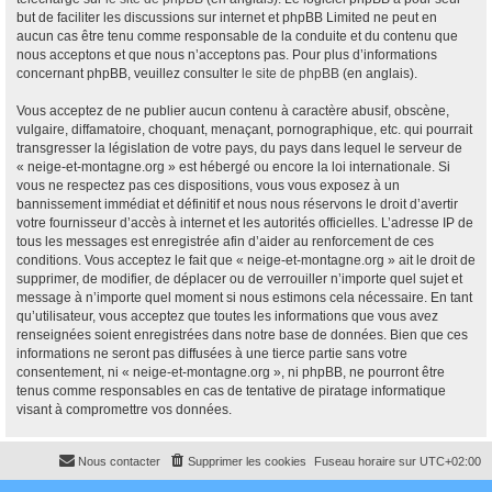
but de faciliter les discussions sur internet et phpBB Limited ne peut en
aucun cas être tenu comme responsable de la conduite et du contenu que
nous acceptons et que nous n’acceptons pas. Pour plus d’informations
concernant phpBB, veuillez consulter
le site de phpBB
(en anglais).
Vous acceptez de ne publier aucun contenu à caractère abusif, obscène,
vulgaire, diffamatoire, choquant, menaçant, pornographique, etc. qui pourrait
transgresser la législation de votre pays, du pays dans lequel le serveur de
« neige-et-montagne.org » est hébergé ou encore la loi internationale. Si
vous ne respectez pas ces dispositions, vous vous exposez à un
bannissement immédiat et définitif et nous nous réservons le droit d’avertir
votre fournisseur d’accès à internet et les autorités officielles. L’adresse IP de
tous les messages est enregistrée afin d’aider au renforcement de ces
conditions. Vous acceptez le fait que « neige-et-montagne.org » ait le droit de
supprimer, de modifier, de déplacer ou de verrouiller n’importe quel sujet et
message à n’importe quel moment si nous estimons cela nécessaire. En tant
qu’utilisateur, vous acceptez que toutes les informations que vous avez
renseignées soient enregistrées dans notre base de données. Bien que ces
informations ne seront pas diffusées à une tierce partie sans votre
consentement, ni « neige-et-montagne.org », ni phpBB, ne pourront être
tenus comme responsables en cas de tentative de piratage informatique
visant à compromettre vos données.
Nous contacter
Supprimer les cookies
Fuseau horaire sur
UTC+02:00