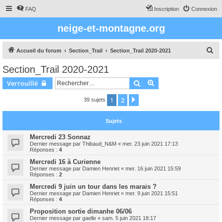
FAQ
Inscription
Connexion
neige-et-montagne.org
R
Accueil du forum
Section_Trail
Section_Trail 2020-2021
e
Section_Trail 2020-2021
c
Rechercher
Recherche avancée
Verrouillé
h
e
1
2
Suivant
39 sujets
r
Sujets
c
h
Mercredi 23 Sonnaz
Dernier message par
Thibaud_N&M
«
mer. 23 juin 2021 17:13
e
Réponses :
4
r
Mercredi 16 à Curienne
Dernier message par
Damien Henriet
«
mer. 16 juin 2021 15:59
Réponses :
2
Mercredi 9 juin un tour dans les marais ?
Dernier message par
Damien Henriet
«
mer. 9 juin 2021 15:51
Réponses :
4
Proposition sortie dimanhe 06/06
Dernier message par
gaelle
«
sam. 5 juin 2021 18:17