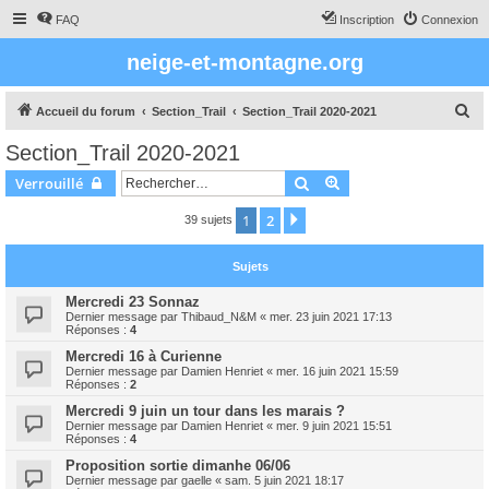
FAQ
Inscription
Connexion
neige-et-montagne.org
R
Accueil du forum
Section_Trail
Section_Trail 2020-2021
e
Section_Trail 2020-2021
c
Rechercher
Recherche avancée
Verrouillé
h
e
1
2
Suivant
39 sujets
r
Sujets
c
h
Mercredi 23 Sonnaz
Dernier message par
Thibaud_N&M
«
mer. 23 juin 2021 17:13
e
Réponses :
4
r
Mercredi 16 à Curienne
Dernier message par
Damien Henriet
«
mer. 16 juin 2021 15:59
Réponses :
2
Mercredi 9 juin un tour dans les marais ?
Dernier message par
Damien Henriet
«
mer. 9 juin 2021 15:51
Réponses :
4
Proposition sortie dimanhe 06/06
Dernier message par
gaelle
«
sam. 5 juin 2021 18:17