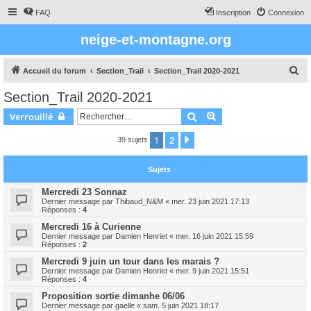
FAQ
Inscription
Connexion
neige-et-montagne.org
R
Accueil du forum
Section_Trail
Section_Trail 2020-2021
e
Section_Trail 2020-2021
c
Rechercher
Recherche avancée
Verrouillé
h
e
1
2
Suivant
39 sujets
r
Sujets
c
h
Mercredi 23 Sonnaz
Dernier message par
Thibaud_N&M
«
mer. 23 juin 2021 17:13
e
Réponses :
4
r
Mercredi 16 à Curienne
Dernier message par
Damien Henriet
«
mer. 16 juin 2021 15:59
Réponses :
2
Mercredi 9 juin un tour dans les marais ?
Dernier message par
Damien Henriet
«
mer. 9 juin 2021 15:51
Réponses :
4
Proposition sortie dimanhe 06/06
Dernier message par
gaelle
«
sam. 5 juin 2021 18:17