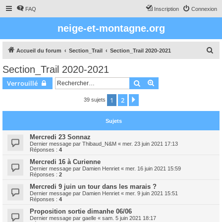
FAQ
Inscription
Connexion
neige-et-montagne.org
R
Accueil du forum
Section_Trail
Section_Trail 2020-2021
e
Section_Trail 2020-2021
c
Rechercher
Recherche avancée
Verrouillé
h
e
1
2
Suivant
39 sujets
r
Sujets
c
h
Mercredi 23 Sonnaz
Dernier message par
Thibaud_N&M
«
mer. 23 juin 2021 17:13
e
Réponses :
4
r
Mercredi 16 à Curienne
Dernier message par
Damien Henriet
«
mer. 16 juin 2021 15:59
Réponses :
2
Mercredi 9 juin un tour dans les marais ?
Dernier message par
Damien Henriet
«
mer. 9 juin 2021 15:51
Réponses :
4
Proposition sortie dimanhe 06/06
Dernier message par
gaelle
«
sam. 5 juin 2021 18:17