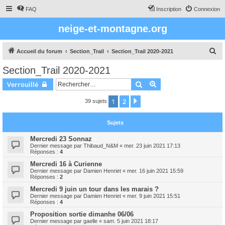
FAQ
Inscription
Connexion
neige-et-montagne.org
R
Accueil du forum
Section_Trail
Section_Trail 2020-2021
e
Section_Trail 2020-2021
c
Rechercher
Recherche avancée
Verrouillé
h
e
1
2
Suivant
39 sujets
r
Sujets
c
h
Mercredi 23 Sonnaz
Dernier message par
Thibaud_N&M
«
mer. 23 juin 2021 17:13
e
Réponses :
4
r
Mercredi 16 à Curienne
Dernier message par
Damien Henriet
«
mer. 16 juin 2021 15:59
Réponses :
2
Mercredi 9 juin un tour dans les marais ?
Dernier message par
Damien Henriet
«
mer. 9 juin 2021 15:51
Réponses :
4
Proposition sortie dimanhe 06/06
Dernier message par
gaelle
«
sam. 5 juin 2021 18:17