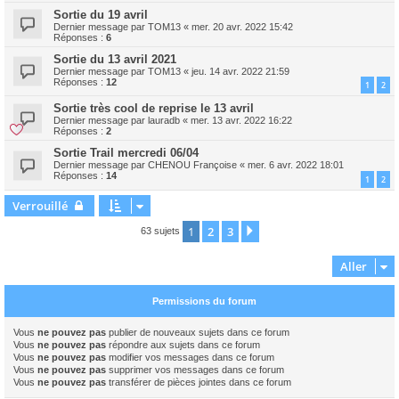
Sortie du 19 avril
Dernier message par
TOM13
«
mer. 20 avr. 2022 15:42
Réponses :
6
Sortie du 13 avril 2021
Dernier message par
TOM13
«
jeu. 14 avr. 2022 21:59
Réponses :
12
1
2
Sortie très cool de reprise le 13 avril
Dernier message par
lauradb
«
mer. 13 avr. 2022 16:22
Réponses :
2
Sortie Trail mercredi 06/04
Dernier message par
CHENOU Françoise
«
mer. 6 avr. 2022 18:01
Réponses :
14
1
2
Verrouillé
1
2
3
Suivant
63 sujets
Aller
Permissions du forum
Vous
ne pouvez pas
publier de nouveaux sujets dans ce forum
Vous
ne pouvez pas
répondre aux sujets dans ce forum
Vous
ne pouvez pas
modifier vos messages dans ce forum
Vous
ne pouvez pas
supprimer vos messages dans ce forum
Vous
ne pouvez pas
transférer de pièces jointes dans ce forum