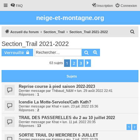
FAQ
Inscription
Connexion
neige-et-montagne.org
R
Accueil du forum
Section_Trail
Section_Trail 2021-2022
e
Section_Trail 2021-2022
c
Rechercher
Recherche avancée
Verrouillé
h
e
1
2
3
Suivant
63 sujets
r
Sujets
c
h
Reprise course à pied saison 2022-2023
Dernier message par
Thibaud_N&M
«
lun. 29 août 2022 22:41
e
Réponses :
1
r
Icendie La Motte-Servolex/Cath Kath?
Dernier message par
Khat
«
sam. 23 juil. 2022 15:36
Réponses :
2
TRAIL DES PASSERELLES du 2 au 10 juillet 2022
Dernier message par
Khat
«
lun. 11 juil. 2022 20:35
Réponses :
13
1
2
SORTIE TRAIL DU MERCREDI 6 JUILLET
Dernier message par
Karima
«
jeu. 7 juil. 2022 10:29