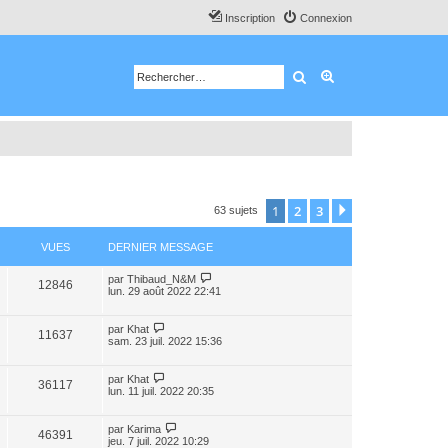
Inscription
Connexion
Rechercher
Recherche avancé
1
2
3
Suivant
63 sujets
VUES
DERNIER MESSAGE
par
Thibaud_N&M
12846
lun. 29 août 2022 22:41
par
Khat
11637
sam. 23 juil. 2022 15:36
par
Khat
36117
lun. 11 juil. 2022 20:35
par
Karima
46391
jeu. 7 juil. 2022 10:29