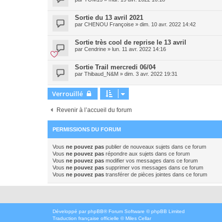
Sortie du 13 avril 2021
par
CHENOU Françoise
»
dim. 10 avr. 2022 14:42
Sortie très cool de reprise le 13 avril
par
Cendrine
»
lun. 11 avr. 2022 14:16
Sortie Trail mercredi 06/04
par
Thibaud_N&M
»
dim. 3 avr. 2022 19:31
Verrouillé
Revenir à l’accueil du forum
PERMISSIONS DU FORUM
Vous
ne pouvez pas
publier de nouveaux sujets dans ce forum
Vous
ne pouvez pas
répondre aux sujets dans ce forum
Vous
ne pouvez pas
modifier vos messages dans ce forum
Vous
ne pouvez pas
supprimer vos messages dans ce forum
Vous
ne pouvez pas
transférer de pièces jointes dans ce forum
Développé par
phpBB
® Forum Software © phpBB Limited
Traduction française officielle
©
Miles Cellar