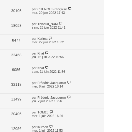
par
CHENOU Françoise
30105
mer. 29 juin 2022 17:43
par
Thibaud_N&M
18058
sam. 25 juin 2022 11:41
par
Karima
8477
mer. 22 juin 2022 10:21
par
Khat
32468
jeu. 16 juin 2022 10:56
par
Khat
9086
sam. 11 juin 2022 11:56
par
Frédéric Jacquemin
32118
mer. 8 juin 2022 18:14
par
Frédéric Jacquemin
11499
jeu. 2 juin 2022 13:56
par
TOM13
20406
mer. 1 juin 2022 16:26
par
lauradb
12056
mer. 1 juin 2022 11:53