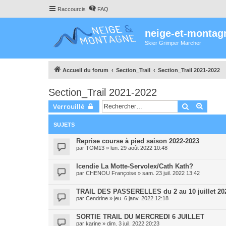
Raccourcis
FAQ
neige-et-montag
Skier Grimper Marcher
Accueil du forum
Section_Trail
Section_Trail 2021-2022
Section_Trail 2021-2022
Rechercher
Recher
Verrouillé
SUJETS
Reprise course à pied saison 2022-2023
par
TOM13
»
lun. 29 août 2022 10:48
Icendie La Motte-Servolex/Cath Kath?
par
CHENOU Françoise
»
sam. 23 juil. 2022 13:42
TRAIL DES PASSERELLES du 2 au 10 juillet 20
par
Cendrine
»
jeu. 6 janv. 2022 12:18
SORTIE TRAIL DU MERCREDI 6 JUILLET
par
karine
»
dim. 3 juil. 2022 20:23