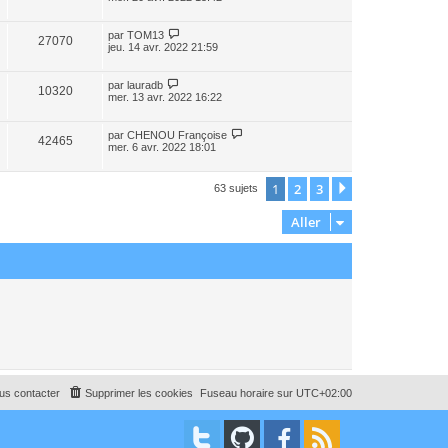
par
TOM13
27070
jeu. 14 avr. 2022 21:59
par
lauradb
10320
mer. 13 avr. 2022 16:22
par
CHENOU Françoise
42465
mer. 6 avr. 2022 18:01
1
2
3
Suivant
63 sujets
Aller
us contacter
Supprimer les cookies
Fuseau horaire sur
UTC+02:00