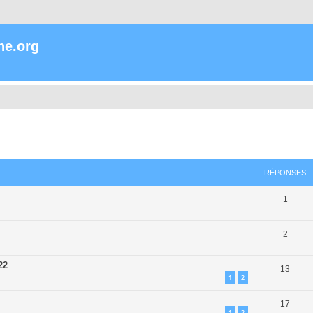
ne.org
che avancée
RÉPONSES
1
2
22
13
1
2
17
1
2