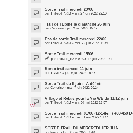
Sortie Trail mercredi 29/06
par
Thibaud_N&M
»
lun. 27 juin 2022 22:10
Trail de l'Epine le dimanche 26 juin
par
Cendrine
»
jeu. 2 juin 2022 15:42
Pas de sortie Trail mercredi 22/06
par
Thibaud_N&M
»
mer. 22 juin 2022 08:39
Sortie Trail mercredi 15/06
par
Thibaud_N&M
»
mar. 14 juin 2022 19:41
Sortie trail samedi 11 juin
par
TOM13
»
jeu. 9 juin 2022 19:47
Sortie Trail du 8 juin - A définir
par
Cendrine
»
mar. 7 juin 2022 09:24
Village et Relais pour la Vie WE du 11/12 juin
par
Thibaud_N&M
»
lun. 30 mai 2022 21:57
Sortie Trail mercredi 01/06 (12-14km / 400-450 D
par
Thibaud_N&M
»
mar. 31 mai 2022 13:47
SORTIE TRAIL DU MERCREDI 1ER JUIN
par
karine
»
lun. 30 mai 2022 11:40