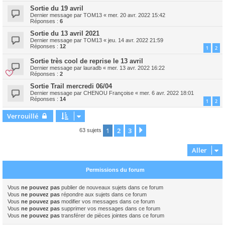
Sortie du 19 avril
Dernier message par
TOM13
«
mer. 20 avr. 2022 15:42
Réponses :
6
Sortie du 13 avril 2021
Dernier message par
TOM13
«
jeu. 14 avr. 2022 21:59
Réponses :
12
1
2
Sortie très cool de reprise le 13 avril
Dernier message par
lauradb
«
mer. 13 avr. 2022 16:22
Réponses :
2
Sortie Trail mercredi 06/04
Dernier message par
CHENOU Françoise
«
mer. 6 avr. 2022 18:01
Réponses :
14
1
2
Verrouillé
1
2
3
Suivant
63 sujets
Aller
Permissions du forum
Vous
ne pouvez pas
publier de nouveaux sujets dans ce forum
Vous
ne pouvez pas
répondre aux sujets dans ce forum
Vous
ne pouvez pas
modifier vos messages dans ce forum
Vous
ne pouvez pas
supprimer vos messages dans ce forum
Vous
ne pouvez pas
transférer de pièces jointes dans ce forum