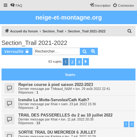
FAQ
Inscription
Connexion
neige-et-montagne.org
R
Accueil du forum
Section_Trail
Section_Trail 2021-2022
e
Section_Trail 2021-2022
c
Rechercher
Recherche avancée
Verrouillé
h
e
1
2
3
Suivant
63 sujets
r
Sujets
c
h
Reprise course à pied saison 2022-2023
Dernier message par
Thibaud_N&M
«
lun. 29 août 2022 22:41
e
Réponses :
1
r
Icendie La Motte-Servolex/Cath Kath?
Dernier message par
Khat
«
sam. 23 juil. 2022 15:36
Réponses :
2
TRAIL DES PASSERELLES du 2 au 10 juillet 2022
Dernier message par
Khat
«
lun. 11 juil. 2022 20:35
Réponses :
13
1
2
SORTIE TRAIL DU MERCREDI 6 JUILLET
Dernier message par
Karima
«
jeu. 7 juil. 2022 10:29