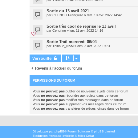
Sortie du 13 avril 2021
par
CHENOU Françoise
»
dim. 10 avr. 2022 14:42
Sortie très cool de reprise le 13 avril
par
Cendrine
»
lun. 11 avr. 2022 14:16
Sortie Trail mercredi 06/04
par
Thibaud_N&M
»
dim. 3 avr. 2022 19:31
Verrouillé
Revenir à l’accueil du forum
PERMISSIONS DU FORUM
Vous
ne pouvez pas
publier de nouveaux sujets dans ce forum
Vous
ne pouvez pas
répondre aux sujets dans ce forum
Vous
ne pouvez pas
modifier vos messages dans ce forum
Vous
ne pouvez pas
supprimer vos messages dans ce forum
Vous
ne pouvez pas
transférer de pièces jointes dans ce forum
Développé par
phpBB
® Forum Software © phpBB Limited
Traduction française officielle
©
Miles Cellar