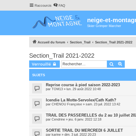
Raccourcis
FAQ
neige-et-montag
Skier Grimper Marcher
Accueil du forum
Section_Trail
Section_Trail 2021-2022
Section_Trail 2021-2022
Rechercher
Recher
Verrouillé
SUJETS
Reprise course à pied saison 2022-2023
par
TOM13
»
lun. 29 août 2022 10:48
Icendie La Motte-Servolex/Cath Kath?
par
CHENOU Françoise
»
sam. 23 juil. 2022 13:42
TRAIL DES PASSERELLES du 2 au 10 juillet 20
par
Cendrine
»
jeu. 6 janv. 2022 12:18
SORTIE TRAIL DU MERCREDI 6 JUILLET
par
karine
»
dim. 3 juil. 2022 20:23