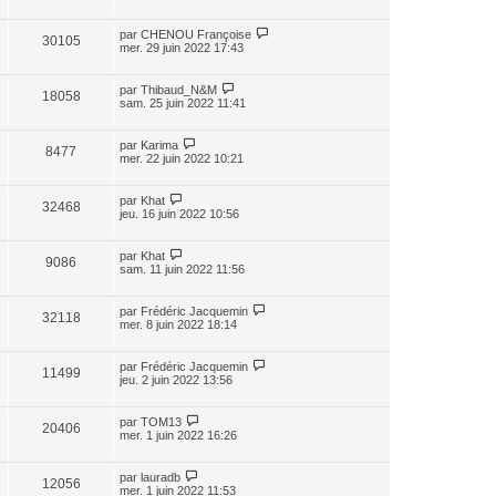
par
CHENOU Françoise
30105
mer. 29 juin 2022 17:43
par
Thibaud_N&M
18058
sam. 25 juin 2022 11:41
par
Karima
8477
mer. 22 juin 2022 10:21
par
Khat
32468
jeu. 16 juin 2022 10:56
par
Khat
9086
sam. 11 juin 2022 11:56
par
Frédéric Jacquemin
32118
mer. 8 juin 2022 18:14
par
Frédéric Jacquemin
11499
jeu. 2 juin 2022 13:56
par
TOM13
20406
mer. 1 juin 2022 16:26
par
lauradb
12056
mer. 1 juin 2022 11:53