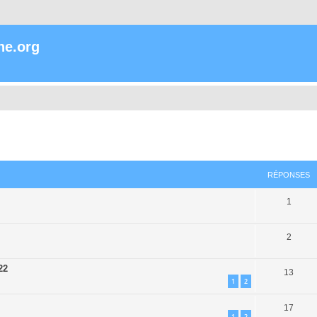
ne.org
che avancée
RÉPONSES
1
2
22
13
1
2
17
1
2