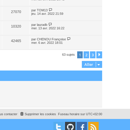
par
TOM13
27070
jeu. 14 avr. 2022 21:59
par
lauradb
10320
mer. 13 avr. 2022 16:22
par
CHENOU Françoise
42465
mer. 6 avr. 2022 18:01
1
2
3
Suivant
63 sujets
Aller
us contacter
Supprimer les cookies
Fuseau horaire sur
UTC+02:00