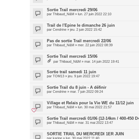
Sortie Trail mercredi 29/06
par
Thibaud_N&M
»
lun. 27 juin 2022 22:10
Trail de l'Epine le dimanche 26 juin
par
Cendrine
»
jeu. 2 juin 2022 15:42
Pas de sortie Trail mercredi 22/06
par
Thibaud_N&M
»
mer. 22 juin 2022 08:39
Sortie Trail mercredi 15/06
par
Thibaud_N&M
»
mar. 14 juin 2022 19:41
Sortie trail samedi 11 juin
par
TOM13
»
jeu. 9 juin 2022 19:47
Sortie Trail du 8 juin - A définir
par
Cendrine
»
mar. 7 juin 2022 09:24
Village et Relais pour la Vie WE du 11/12 juin
par
Thibaud_N&M
»
lun. 30 mai 2022 21:57
Sortie Trail mercredi 01/06 (12-14km / 400-450 D
par
Thibaud_N&M
»
mar. 31 mai 2022 13:47
SORTIE TRAIL DU MERCREDI 1ER JUIN
par
karine
»
lun. 30 mai 2022 11:40