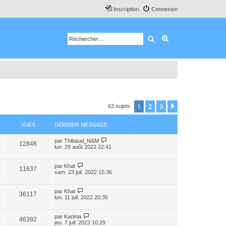
Inscription
Connexion
Rechercher
Recherche avancé
1
2
3
Suivant
63 sujets
VUES
DERNIER MESSAGE
par
Thibaud_N&M
12846
lun. 29 août 2022 22:41
par
Khat
11637
sam. 23 juil. 2022 15:36
par
Khat
36117
lun. 11 juil. 2022 20:35
par
Karima
46392
jeu. 7 juil. 2022 10:29