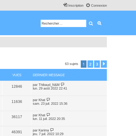
Inscription
Connexion
Rechercher
Recherche avancé
1
2
3
Suivant
63 sujets
VUES
DERNIER MESSAGE
par
Thibaud_N&M
12846
lun. 29 août 2022 22:41
par
Khat
11636
sam. 23 juil. 2022 15:36
par
Khat
36117
lun. 11 juil. 2022 20:35
par
Karima
46391
jeu. 7 juil. 2022 10:29