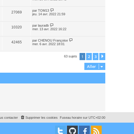
par
TOM13
27069
jeu. 14 avr. 2022 21:59
par
lauradb
10320
mer. 13 avr. 2022 16:22
par
CHENOU Françoise
42465
mer. 6 avr. 2022 18:01
1
2
3
Suivant
63 sujets
Aller
us contacter
Supprimer les cookies
Fuseau horaire sur
UTC+02:00