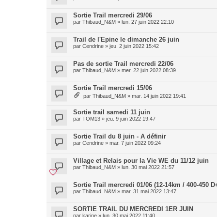
Sortie Trail mercredi 29/06
par
Thibaud_N&M
»
lun. 27 juin 2022 22:10
Trail de l'Epine le dimanche 26 juin
par
Cendrine
»
jeu. 2 juin 2022 15:42
Pas de sortie Trail mercredi 22/06
par
Thibaud_N&M
»
mer. 22 juin 2022 08:39
Sortie Trail mercredi 15/06
par
Thibaud_N&M
»
mar. 14 juin 2022 19:41
Sortie trail samedi 11 juin
par
TOM13
»
jeu. 9 juin 2022 19:47
Sortie Trail du 8 juin - A définir
par
Cendrine
»
mar. 7 juin 2022 09:24
Village et Relais pour la Vie WE du 11/12 juin
par
Thibaud_N&M
»
lun. 30 mai 2022 21:57
Sortie Trail mercredi 01/06 (12-14km / 400-450 D
par
Thibaud_N&M
»
mar. 31 mai 2022 13:47
SORTIE TRAIL DU MERCREDI 1ER JUIN
par
karine
»
lun. 30 mai 2022 11:40