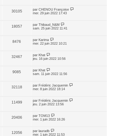
par
CHENOU Françoise
30105
mer. 29 juin 2022 17:43
par
Thibaud_N&M
18057
sam. 25 juin 2022 11:41
par
Karima
8476
mer. 22 juin 2022 10:21
par
Khat
32467
jeu. 16 juin 2022 10:56
par
Khat
9085
sam. 11 juin 2022 11:56
par
Frédéric Jacquemin
32118
mer. 8 juin 2022 18:14
par
Frédéric Jacquemin
11499
jeu. 2 juin 2022 13:56
par
TOM13
20406
mer. 1 juin 2022 16:26
par
lauradb
12056
mer. 1 juin 2022 11:53