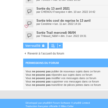
Sortie du 13 avril 2021
par
CHENOU Françoise
»
dim. 10 avr. 2022 14:42
Sortie très cool de reprise le 13 avril
par
Cendrine
»
lun. 11 avr. 2022 14:16
Sortie Trail mercredi 06/04
par
Thibaud_N&M
»
dim. 3 avr. 2022 19:31
Verrouillé
Revenir à l’accueil du forum
PERMISSIONS DU FORUM
Vous
ne pouvez pas
publier de nouveaux sujets dans ce forum
Vous
ne pouvez pas
répondre aux sujets dans ce forum
Vous
ne pouvez pas
modifier vos messages dans ce forum
Vous
ne pouvez pas
supprimer vos messages dans ce forum
Vous
ne pouvez pas
transférer de pièces jointes dans ce forum
Développé par
phpBB
® Forum Software © phpBB Limited
Traduction française officielle
©
Miles Cellar