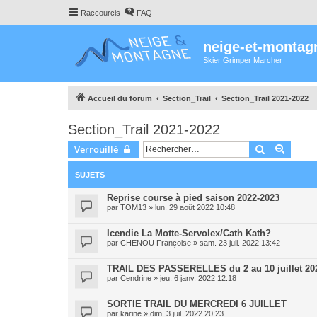
Raccourcis
FAQ
neige-et-montag
Skier Grimper Marcher
Accueil du forum
Section_Trail
Section_Trail 2021-2022
Section_Trail 2021-2022
Rechercher
Recher
Verrouillé
SUJETS
Reprise course à pied saison 2022-2023
par
TOM13
»
lun. 29 août 2022 10:48
Icendie La Motte-Servolex/Cath Kath?
par
CHENOU Françoise
»
sam. 23 juil. 2022 13:42
TRAIL DES PASSERELLES du 2 au 10 juillet 20
par
Cendrine
»
jeu. 6 janv. 2022 12:18
SORTIE TRAIL DU MERCREDI 6 JUILLET
par
karine
»
dim. 3 juil. 2022 20:23