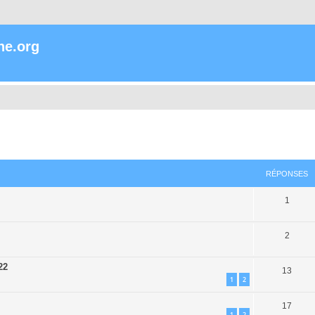
ne.org
che avancée
RÉPONSES
1
2
22
13
1
2
17
1
2