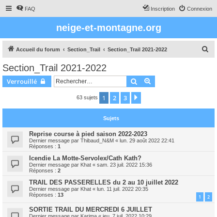
FAQ
Inscription
Connexion
neige-et-montagne.org
R
Accueil du forum
Section_Trail
Section_Trail 2021-2022
e
Section_Trail 2021-2022
c
Rechercher
Recherche avancée
Verrouillé
h
e
1
2
3
Suivant
63 sujets
r
Sujets
c
h
Reprise course à pied saison 2022-2023
Dernier message par
Thibaud_N&M
«
lun. 29 août 2022 22:41
e
Réponses :
1
r
Icendie La Motte-Servolex/Cath Kath?
Dernier message par
Khat
«
sam. 23 juil. 2022 15:36
Réponses :
2
TRAIL DES PASSERELLES du 2 au 10 juillet 2022
Dernier message par
Khat
«
lun. 11 juil. 2022 20:35
Réponses :
13
1
2
SORTIE TRAIL DU MERCREDI 6 JUILLET
Dernier message par
Karima
«
jeu. 7 juil. 2022 10:29