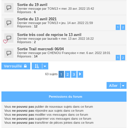
Sortie du 19 avril
Dernier message par
TOM13
«
mer. 20 avr. 2022 15:42
Réponses :
6
Sortie du 13 avril 2021
Dernier message par
TOM13
«
jeu. 14 avr. 2022 21:59
Réponses :
12
1
2
Sortie très cool de reprise le 13 avril
Dernier message par
lauradb
«
mer. 13 avr. 2022 16:22
Réponses :
2
Sortie Trail mercredi 06/04
Dernier message par
CHENOU Françoise
«
mer. 6 avr. 2022 18:01
Réponses :
14
1
2
Verrouillé
1
2
3
Suivant
63 sujets
Aller
Permissions du forum
Vous
ne pouvez pas
publier de nouveaux sujets dans ce forum
Vous
ne pouvez pas
répondre aux sujets dans ce forum
Vous
ne pouvez pas
modifier vos messages dans ce forum
Vous
ne pouvez pas
supprimer vos messages dans ce forum
Vous
ne pouvez pas
transférer de pièces jointes dans ce forum