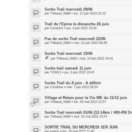
Sortie Trail mercredi 29/06
par
Thibaud_N&M
»
lun. 27 juin 2022 22:10
Trail de l'Epine le dimanche 26 juin
par
Cendrine
»
jeu. 2 juin 2022 15:42
Pas de sortie Trail mercredi 22/06
par
Thibaud_N&M
»
mer. 22 juin 2022 08:39
Sortie Trail mercredi 15/06
par
Thibaud_N&M
»
mar. 14 juin 2022 19:41
Sortie trail samedi 11 juin
par
TOM13
»
jeu. 9 juin 2022 19:47
Sortie Trail du 8 juin - A définir
par
Cendrine
»
mar. 7 juin 2022 09:24
Village et Relais pour la Vie WE du 11/12 juin
par
Thibaud_N&M
»
lun. 30 mai 2022 21:57
Sortie Trail mercredi 01/06 (12-14km / 400-450 D
par
Thibaud_N&M
»
mar. 31 mai 2022 13:47
SORTIE TRAIL DU MERCREDI 1ER JUIN
par
karine
»
lun. 30 mai 2022 11:40