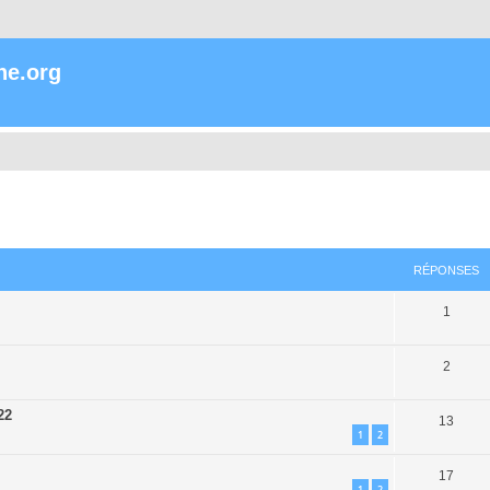
ne.org
che avancée
RÉPONSES
1
2
22
13
1
2
17
1
2