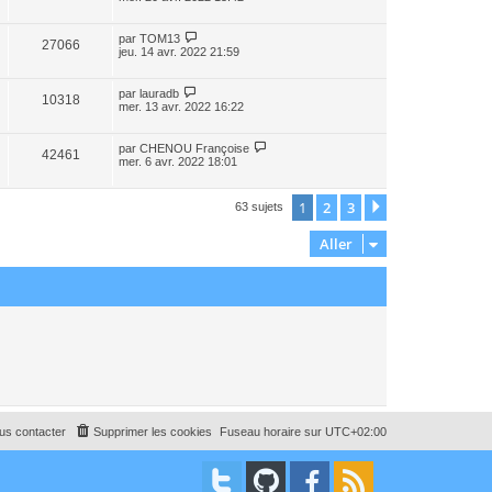
par
TOM13
27066
jeu. 14 avr. 2022 21:59
par
lauradb
10318
mer. 13 avr. 2022 16:22
par
CHENOU Françoise
42461
mer. 6 avr. 2022 18:01
1
2
3
Suivant
63 sujets
Aller
us contacter
Supprimer les cookies
Fuseau horaire sur
UTC+02:00