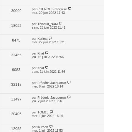
par
CHENOU Françoise
30099
mer. 29 juin 2022 17:43
par
Thibaud_N&M
18052
sam. 25 juin 2022 11:41
par
Karima
8475
mer. 22 juin 2022 10:21
par
Khat
32465
jeu. 16 juin 2022 10:56
par
Khat
9083
sam. 11 juin 2022 11:56
par
Frédéric Jacquemin
32118
mer. 8 juin 2022 18:14
par
Frédéric Jacquemin
11497
jeu. 2 juin 2022 13:56
par
TOM13
20405
mer. 1 juin 2022 16:26
par
lauradb
12055
mer. 1 juin 2022 11:53