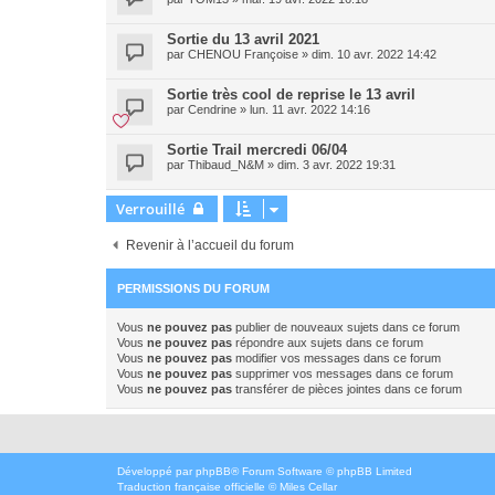
Sortie du 13 avril 2021
par
CHENOU Françoise
»
dim. 10 avr. 2022 14:42
Sortie très cool de reprise le 13 avril
par
Cendrine
»
lun. 11 avr. 2022 14:16
Sortie Trail mercredi 06/04
par
Thibaud_N&M
»
dim. 3 avr. 2022 19:31
Verrouillé
Revenir à l’accueil du forum
PERMISSIONS DU FORUM
Vous
ne pouvez pas
publier de nouveaux sujets dans ce forum
Vous
ne pouvez pas
répondre aux sujets dans ce forum
Vous
ne pouvez pas
modifier vos messages dans ce forum
Vous
ne pouvez pas
supprimer vos messages dans ce forum
Vous
ne pouvez pas
transférer de pièces jointes dans ce forum
Développé par
phpBB
® Forum Software © phpBB Limited
Traduction française officielle
©
Miles Cellar