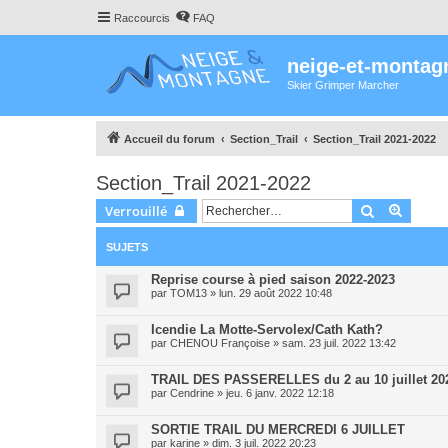
Raccourcis
FAQ
neige-et-montag
Skier Grimper Marcher
Accueil du forum
Section_Trail
Section_Trail 2021-2022
Section_Trail 2021-2022
Rechercher
Recher
Verrouillé
SUJETS
Reprise course à pied saison 2022-2023
par
TOM13
»
lun. 29 août 2022 10:48
Icendie La Motte-Servolex/Cath Kath?
par
CHENOU Françoise
»
sam. 23 juil. 2022 13:42
TRAIL DES PASSERELLES du 2 au 10 juillet 20
par
Cendrine
»
jeu. 6 janv. 2022 12:18
SORTIE TRAIL DU MERCREDI 6 JUILLET
par
karine
»
dim. 3 juil. 2022 20:23