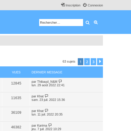
Inscription
Connexion
Rechercher
Recherche avancé
1
2
3
Suivant
63 sujets
VUES
DERNIER MESSAGE
par
Thibaud_N&M
12845
lun. 29 août 2022 22:41
par
Khat
11635
sam. 23 juil. 2022 15:36
par
Khat
36109
lun. 11 juil. 2022 20:35
par
Karima
46382
jeu. 7 juil. 2022 10:29