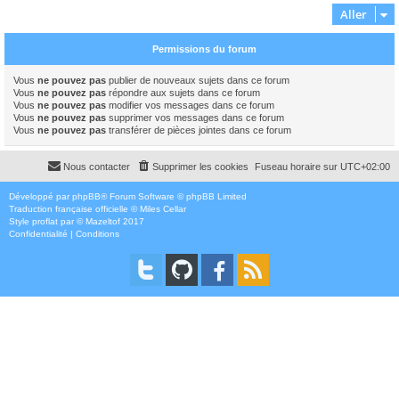
Aller
Permissions du forum
Vous
ne pouvez pas
publier de nouveaux sujets dans ce forum
Vous
ne pouvez pas
répondre aux sujets dans ce forum
Vous
ne pouvez pas
modifier vos messages dans ce forum
Vous
ne pouvez pas
supprimer vos messages dans ce forum
Vous
ne pouvez pas
transférer de pièces jointes dans ce forum
Nous contacter
Supprimer les cookies
Fuseau horaire sur
UTC+02:00
Développé par
phpBB
® Forum Software © phpBB Limited
Traduction française officielle
©
Miles Cellar
Style
proflat
par ©
Mazeltof
2017
Confidentialité
|
Conditions