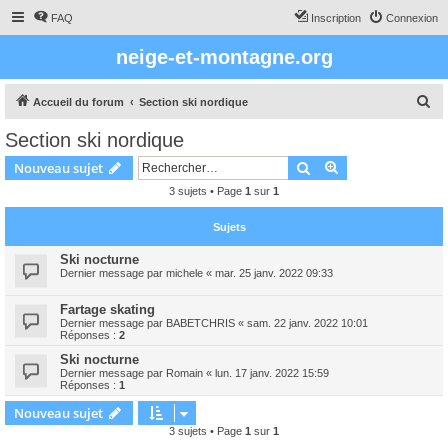
FAQ
Inscription
Connexion
neige-et-montagne.org
R
Accueil du forum
Section ski nordique
e
Section ski nordique
c
Rechercher
Recherche avanc
Nouveau sujet
h
3 sujets • Page
1
sur
1
e
r
Sujets
c
Ski nocturne
h
Dernier message par
michele
«
mar. 25 janv. 2022 09:33
e
Fartage skating
r
Dernier message par
BABETCHRIS
«
sam. 22 janv. 2022 10:01
Réponses :
2
Ski nocturne
Dernier message par
Romain
«
lun. 17 janv. 2022 15:59
Réponses :
1
Nouveau sujet
3 sujets • Page
1
sur
1