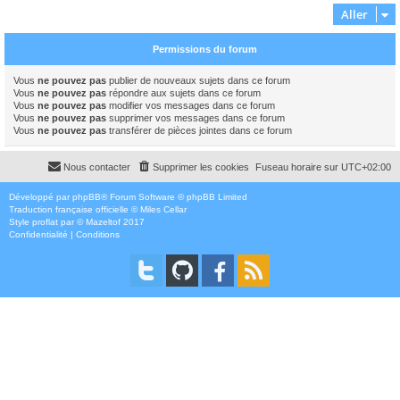
Aller
Permissions du forum
Vous
ne pouvez pas
publier de nouveaux sujets dans ce forum
Vous
ne pouvez pas
répondre aux sujets dans ce forum
Vous
ne pouvez pas
modifier vos messages dans ce forum
Vous
ne pouvez pas
supprimer vos messages dans ce forum
Vous
ne pouvez pas
transférer de pièces jointes dans ce forum
Nous contacter
Supprimer les cookies
Fuseau horaire sur
UTC+02:00
Développé par
phpBB
® Forum Software © phpBB Limited
Traduction française officielle
©
Miles Cellar
Style
proflat
par ©
Mazeltof
2017
Confidentialité
|
Conditions