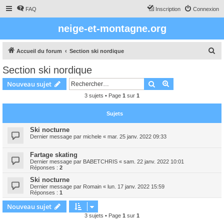
FAQ
Inscription
Connexion
neige-et-montagne.org
R
Accueil du forum
Section ski nordique
e
Section ski nordique
c
Rechercher
Recherche avanc
Nouveau sujet
h
3 sujets • Page
1
sur
1
e
r
Sujets
c
Ski nocturne
h
Dernier message par
michele
«
mar. 25 janv. 2022 09:33
e
Fartage skating
r
Dernier message par
BABETCHRIS
«
sam. 22 janv. 2022 10:01
Réponses :
2
Ski nocturne
Dernier message par
Romain
«
lun. 17 janv. 2022 15:59
Réponses :
1
Nouveau sujet
3 sujets • Page
1
sur
1