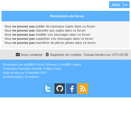
Aller
Permissions du forum
Vous
ne pouvez pas
publier de nouveaux sujets dans ce forum
Vous
ne pouvez pas
répondre aux sujets dans ce forum
Vous
ne pouvez pas
modifier vos messages dans ce forum
Vous
ne pouvez pas
supprimer vos messages dans ce forum
Vous
ne pouvez pas
transférer de pièces jointes dans ce forum
Nous contacter
Supprimer les cookies
Fuseau horaire sur
UTC+02:00
Développé par
phpBB
® Forum Software © phpBB Limited
Traduction française officielle
©
Miles Cellar
Style
proflat
par ©
Mazeltof
2017
Confidentialité
|
Conditions