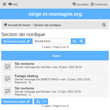
FAQ
Inscription
Connexion
neige-et-montagne.org
R
Accueil du forum
Section ski nordique
e
Section ski nordique
c
Rechercher
Recherche avanc
Nouveau sujet
h
3 sujets • Page
1
sur
1
e
r
Sujets
c
Ski nocturne
h
Dernier message par
michele
«
mar. 25 janv. 2022 09:33
e
Fartage skating
r
Dernier message par
BABETCHRIS
«
sam. 22 janv. 2022 10:01
Réponses :
2
Ski nocturne
Dernier message par
Romain
«
lun. 17 janv. 2022 15:59
Réponses :
1
Nouveau sujet
3 sujets • Page
1
sur
1