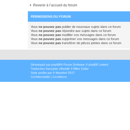
Revenir à l’accueil du forum
PERMISSIONS DU FORUM
Vous
ne pouvez pas
publier de nouveaux sujets dans ce forum
Vous
ne pouvez pas
répondre aux sujets dans ce forum
Vous
ne pouvez pas
modifier vos messages dans ce forum
Vous
ne pouvez pas
supprimer vos messages dans ce forum
Vous
ne pouvez pas
transférer de pièces jointes dans ce forum
Développé par
phpBB
® Forum Software © phpBB Limited
Traduction française officielle
©
Miles Cellar
Style
proflat
par ©
Mazeltof
2017
Confidentialité
|
Conditions