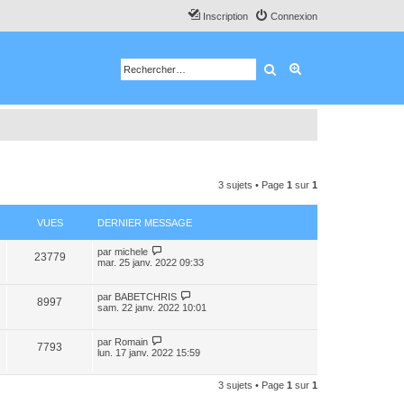
Inscription
Connexion
Rechercher
Recherche avancé
3 sujets • Page
1
sur
1
VUES
DERNIER MESSAGE
par
michele
23779
mar. 25 janv. 2022 09:33
par
BABETCHRIS
8997
sam. 22 janv. 2022 10:01
par
Romain
7793
lun. 17 janv. 2022 15:59
3 sujets • Page
1
sur
1