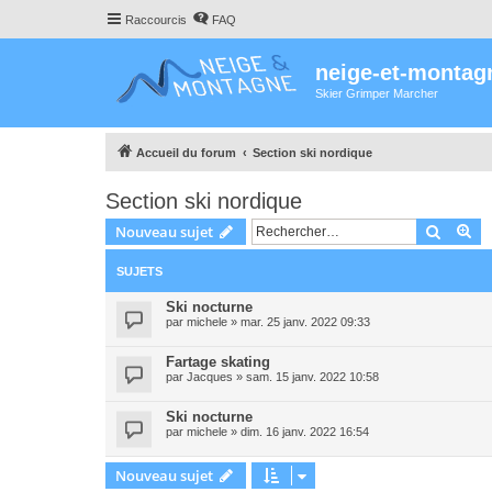
Raccourcis
FAQ
neige-et-montag
Skier Grimper Marcher
Accueil du forum
Section ski nordique
Section ski nordique
Recher
Re
Nouveau sujet
SUJETS
Ski nocturne
par
michele
»
mar. 25 janv. 2022 09:33
Fartage skating
par
Jacques
»
sam. 15 janv. 2022 10:58
Ski nocturne
par
michele
»
dim. 16 janv. 2022 16:54
Nouveau sujet