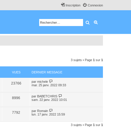
Inscription
Connexion
Rechercher
Recherche avancé
3 sujets • Page
1
sur
1
VUES
DERNIER MESSAGE
par
michele
23766
mar. 25 janv. 2022 09:33
par
BABETCHRIS
8996
sam. 22 janv. 2022 10:01
par
Romain
7792
lun. 17 janv. 2022 15:59
3 sujets • Page
1
sur
1