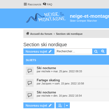
Raccourcis
FAQ
neige-et-montag
Skier Grimper Marcher
Accueil du forum
Section ski nordique
Section ski nordique
Recher
Re
Nouveau sujet
SUJETS
Ski nocturne
par
michele
»
mar. 25 janv. 2022 09:33
Fartage skating
par
Jacques
»
sam. 15 janv. 2022 10:58
Ski nocturne
par
michele
»
dim. 16 janv. 2022 16:54
Nouveau sujet