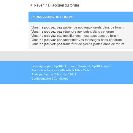
Revenir à l’accueil du forum
PERMISSIONS DU FORUM
Vous
ne pouvez pas
publier de nouveaux sujets dans ce forum
Vous
ne pouvez pas
répondre aux sujets dans ce forum
Vous
ne pouvez pas
modifier vos messages dans ce forum
Vous
ne pouvez pas
supprimer vos messages dans ce forum
Vous
ne pouvez pas
transférer de pièces jointes dans ce forum
Développé par
phpBB
® Forum Software © phpBB Limited
Traduction française officielle
©
Miles Cellar
Style
proflat
par ©
Mazeltof
2017
Confidentialité
|
Conditions