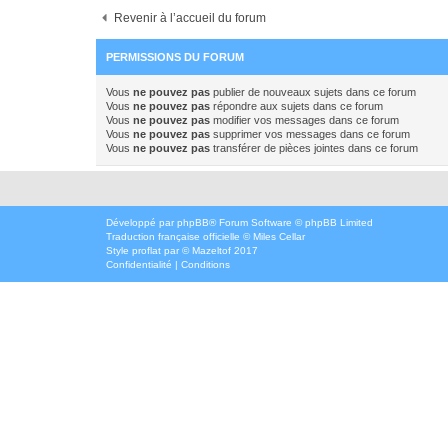
Revenir à l’accueil du forum
PERMISSIONS DU FORUM
Vous
ne pouvez pas
publier de nouveaux sujets dans ce forum
Vous
ne pouvez pas
répondre aux sujets dans ce forum
Vous
ne pouvez pas
modifier vos messages dans ce forum
Vous
ne pouvez pas
supprimer vos messages dans ce forum
Vous
ne pouvez pas
transférer de pièces jointes dans ce forum
Développé par
phpBB
® Forum Software © phpBB Limited
Traduction française officielle
©
Miles Cellar
Style
proflat
par ©
Mazeltof
2017
Confidentialité
|
Conditions