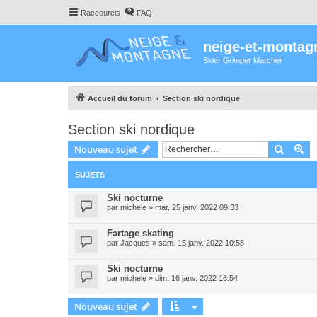
Raccourcis
FAQ
neige-et-montag
Skier Grimper Marcher
Accueil du forum
Section ski nordique
Section ski nordique
Recher
Re
Nouveau sujet
SUJETS
Ski nocturne
par
michele
»
mar. 25 janv. 2022 09:33
Fartage skating
par
Jacques
»
sam. 15 janv. 2022 10:58
Ski nocturne
par
michele
»
dim. 16 janv. 2022 16:54
Nouveau sujet