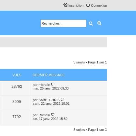
Inscription
Connexion
Rechercher
Recherche avancé
3 sujets • Page
1
sur
1
VUES
DERNIER MESSAGE
par
michele
23762
mar. 25 janv. 2022 09:33
par
BABETCHRIS
8996
sam. 22 janv. 2022 10:01
par
Romain
7792
lun. 17 janv. 2022 15:59
3 sujets • Page
1
sur
1