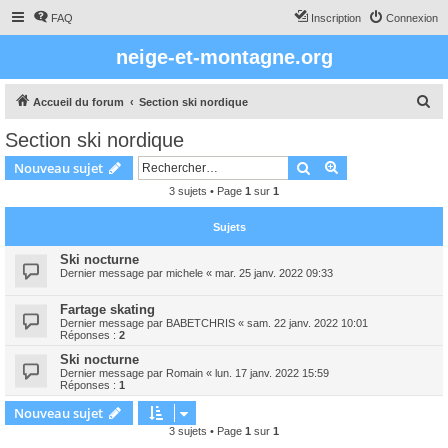
FAQ
Inscription
Connexion
neige-et-montagne.org
R
Accueil du forum
Section ski nordique
e
Section ski nordique
c
Rechercher
Recherche avanc
Nouveau sujet
h
3 sujets • Page
1
sur
1
e
r
Sujets
c
Ski nocturne
h
Dernier message par
michele
«
mar. 25 janv. 2022 09:33
e
Fartage skating
r
Dernier message par
BABETCHRIS
«
sam. 22 janv. 2022 10:01
Réponses :
2
Ski nocturne
Dernier message par
Romain
«
lun. 17 janv. 2022 15:59
Réponses :
1
Nouveau sujet
3 sujets • Page
1
sur
1