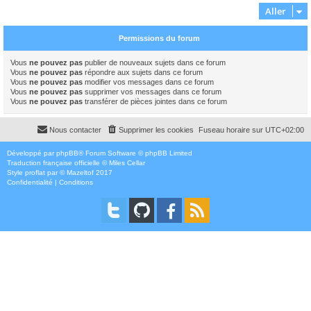
Aller
Permissions du forum
Vous
ne pouvez pas
publier de nouveaux sujets dans ce forum
Vous
ne pouvez pas
répondre aux sujets dans ce forum
Vous
ne pouvez pas
modifier vos messages dans ce forum
Vous
ne pouvez pas
supprimer vos messages dans ce forum
Vous
ne pouvez pas
transférer de pièces jointes dans ce forum
Nous contacter
Supprimer les cookies
Fuseau horaire sur
UTC+02:00
Développé par
phpBB
® Forum Software © phpBB Limited
Traduction française officielle
©
Miles Cellar
Style
proflat
par ©
Mazeltof
2017
Confidentialité
|
Conditions