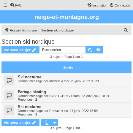
FAQ
Inscription
Connexion
neige-et-montagne.org
R
Accueil du forum
Section ski nordique
e
Section ski nordique
c
Rechercher
Recherche avanc
Nouveau sujet
h
3 sujets • Page
1
sur
1
e
r
Sujets
c
Ski nocturne
h
Dernier message par
michele
«
mar. 25 janv. 2022 09:33
e
Fartage skating
r
Dernier message par
BABETCHRIS
«
sam. 22 janv. 2022 10:01
Réponses :
2
Ski nocturne
Dernier message par
Romain
«
lun. 17 janv. 2022 15:59
Réponses :
1
Nouveau sujet
3 sujets • Page
1
sur
1