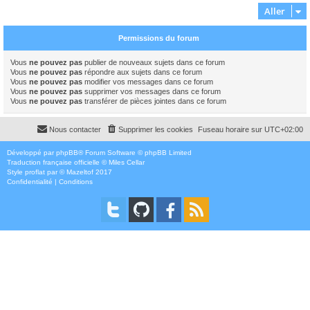
Aller
Permissions du forum
Vous
ne pouvez pas
publier de nouveaux sujets dans ce forum
Vous
ne pouvez pas
répondre aux sujets dans ce forum
Vous
ne pouvez pas
modifier vos messages dans ce forum
Vous
ne pouvez pas
supprimer vos messages dans ce forum
Vous
ne pouvez pas
transférer de pièces jointes dans ce forum
Nous contacter
Supprimer les cookies
Fuseau horaire sur
UTC+02:00
Développé par
phpBB
® Forum Software © phpBB Limited
Traduction française officielle
©
Miles Cellar
Style
proflat
par ©
Mazeltof
2017
Confidentialité
|
Conditions