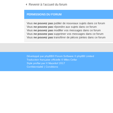
Revenir à l’accueil du forum
PERMISSIONS DU FORUM
Vous
ne pouvez pas
publier de nouveaux sujets dans ce forum
Vous
ne pouvez pas
répondre aux sujets dans ce forum
Vous
ne pouvez pas
modifier vos messages dans ce forum
Vous
ne pouvez pas
supprimer vos messages dans ce forum
Vous
ne pouvez pas
transférer de pièces jointes dans ce forum
Développé par
phpBB
® Forum Software © phpBB Limited
Traduction française officielle
©
Miles Cellar
Style
proflat
par ©
Mazeltof
2017
Confidentialité
|
Conditions