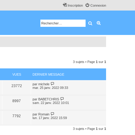
Inscription
Connexion
Rechercher
Recherche avancé
3 sujets • Page
1
sur
1
VUES
DERNIER MESSAGE
par
michele
23772
mar. 25 janv. 2022 09:33
par
BABETCHRIS
8997
sam. 22 janv. 2022 10:01
par
Romain
7792
lun. 17 janv. 2022 15:59
3 sujets • Page
1
sur
1