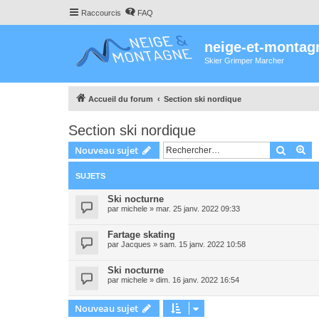
Raccourcis
FAQ
neige-et-montag
Skier Grimper Marcher
Accueil du forum
Section ski nordique
Section ski nordique
Recher
Re
Nouveau sujet
SUJETS
Ski nocturne
par
michele
»
mar. 25 janv. 2022 09:33
Fartage skating
par
Jacques
»
sam. 15 janv. 2022 10:58
Ski nocturne
par
michele
»
dim. 16 janv. 2022 16:54
Nouveau sujet