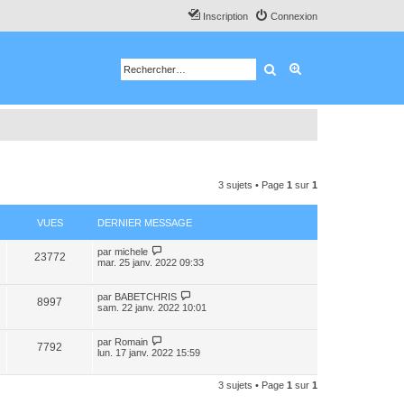
Inscription
Connexion
Rechercher
Recherche avancé
3 sujets • Page
1
sur
1
VUES
DERNIER MESSAGE
par
michele
23772
mar. 25 janv. 2022 09:33
par
BABETCHRIS
8997
sam. 22 janv. 2022 10:01
par
Romain
7792
lun. 17 janv. 2022 15:59
3 sujets • Page
1
sur
1