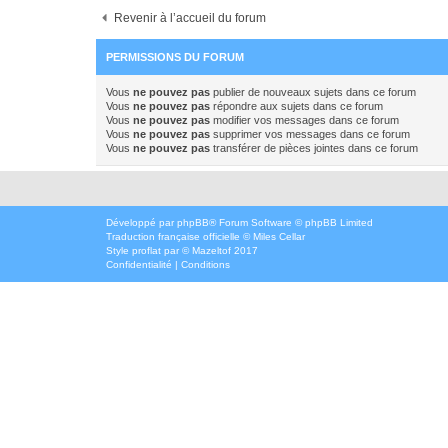
Revenir à l’accueil du forum
PERMISSIONS DU FORUM
Vous
ne pouvez pas
publier de nouveaux sujets dans ce forum
Vous
ne pouvez pas
répondre aux sujets dans ce forum
Vous
ne pouvez pas
modifier vos messages dans ce forum
Vous
ne pouvez pas
supprimer vos messages dans ce forum
Vous
ne pouvez pas
transférer de pièces jointes dans ce forum
Développé par
phpBB
® Forum Software © phpBB Limited
Traduction française officielle
©
Miles Cellar
Style
proflat
par ©
Mazeltof
2017
Confidentialité
|
Conditions