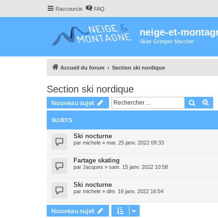
Raccourcis
FAQ
neige-et-montag
Skier Grimper Marcher
Accueil du forum
Section ski nordique
Section ski nordique
Recher
Re
Nouveau sujet
SUJETS
Ski nocturne
par
michele
»
mar. 25 janv. 2022 09:33
Fartage skating
par
Jacques
»
sam. 15 janv. 2022 10:58
Ski nocturne
par
michele
»
dim. 16 janv. 2022 16:54
Nouveau sujet