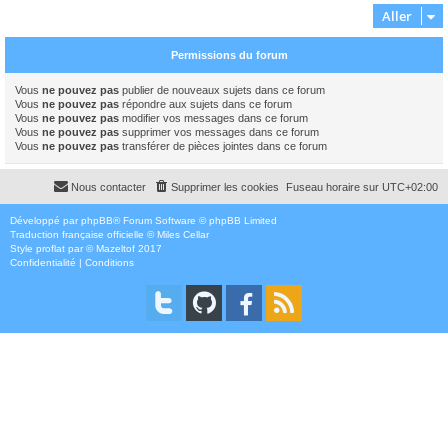
Aller
Permissions du forum
Vous
ne pouvez pas
publier de nouveaux sujets dans ce forum
Vous
ne pouvez pas
répondre aux sujets dans ce forum
Vous
ne pouvez pas
modifier vos messages dans ce forum
Vous
ne pouvez pas
supprimer vos messages dans ce forum
Vous
ne pouvez pas
transférer de pièces jointes dans ce forum
Nous contacter
Supprimer les cookies
Fuseau horaire sur
UTC+02:00
Développé par
phpBB
® Forum Software © phpBB Limited
Traduction française officielle
©
Miles Cellar
Style
proflat
par ©
Mazeltof
2017
Confidentialité
|
Conditions