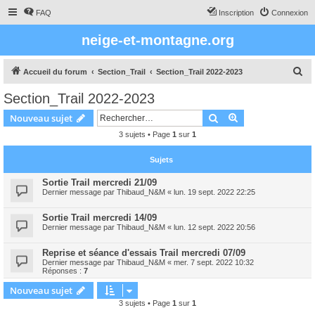
FAQ
Inscription
Connexion
neige-et-montagne.org
R
Accueil du forum
Section_Trail
Section_Trail 2022-2023
e
Section_Trail 2022-2023
c
Rechercher
Recherche avanc
Nouveau sujet
h
3 sujets • Page
1
sur
1
e
r
Sujets
c
Sortie Trail mercredi 21/09
h
Dernier message par
Thibaud_N&M
«
lun. 19 sept. 2022 22:25
e
Sortie Trail mercredi 14/09
r
Dernier message par
Thibaud_N&M
«
lun. 12 sept. 2022 20:56
Reprise et séance d'essais Trail mercredi 07/09
Dernier message par
Thibaud_N&M
«
mer. 7 sept. 2022 10:32
Réponses :
7
Nouveau sujet
3 sujets • Page
1
sur
1