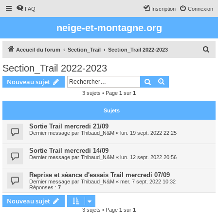
FAQ
Inscription
Connexion
neige-et-montagne.org
R
Accueil du forum
Section_Trail
Section_Trail 2022-2023
e
Section_Trail 2022-2023
c
Rechercher
Recherche avanc
Nouveau sujet
h
3 sujets • Page
1
sur
1
e
r
Sujets
c
Sortie Trail mercredi 21/09
h
Dernier message par
Thibaud_N&M
«
lun. 19 sept. 2022 22:25
e
Sortie Trail mercredi 14/09
r
Dernier message par
Thibaud_N&M
«
lun. 12 sept. 2022 20:56
Reprise et séance d'essais Trail mercredi 07/09
Dernier message par
Thibaud_N&M
«
mer. 7 sept. 2022 10:32
Réponses :
7
Nouveau sujet
3 sujets • Page
1
sur
1