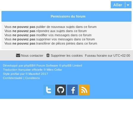
Aller
Permissions du forum
Vous
ne pouvez pas
publier de nouveaux sujets dans ce forum
Vous
ne pouvez pas
répondre aux sujets dans ce forum
Vous
ne pouvez pas
modifier vos messages dans ce forum
Vous
ne pouvez pas
supprimer vos messages dans ce forum
Vous
ne pouvez pas
transférer de pièces jointes dans ce forum
Nous contacter
Supprimer les cookies
Fuseau horaire sur
UTC+02:00
Développé par
phpBB
® Forum Software © phpBB Limited
Traduction française officielle
©
Miles Cellar
Style
proflat
par ©
Mazeltof
2017
Confidentialité
|
Conditions