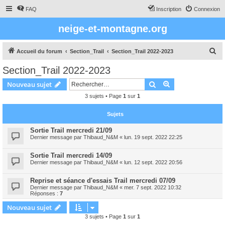
FAQ
Inscription
Connexion
neige-et-montagne.org
R
Accueil du forum
Section_Trail
Section_Trail 2022-2023
e
Section_Trail 2022-2023
c
Rechercher
Recherche avanc
Nouveau sujet
h
3 sujets • Page
1
sur
1
e
r
Sujets
c
Sortie Trail mercredi 21/09
h
Dernier message par
Thibaud_N&M
«
lun. 19 sept. 2022 22:25
e
Sortie Trail mercredi 14/09
r
Dernier message par
Thibaud_N&M
«
lun. 12 sept. 2022 20:56
Reprise et séance d'essais Trail mercredi 07/09
Dernier message par
Thibaud_N&M
«
mer. 7 sept. 2022 10:32
Réponses :
7
Nouveau sujet
3 sujets • Page
1
sur
1