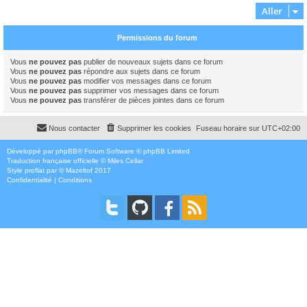
Aller
Permissions du forum
Vous
ne pouvez pas
publier de nouveaux sujets dans ce forum
Vous
ne pouvez pas
répondre aux sujets dans ce forum
Vous
ne pouvez pas
modifier vos messages dans ce forum
Vous
ne pouvez pas
supprimer vos messages dans ce forum
Vous
ne pouvez pas
transférer de pièces jointes dans ce forum
Nous contacter
Supprimer les cookies
Fuseau horaire sur
UTC+02:00
Développé par
phpBB
® Forum Software © phpBB Limited
Traduction française officielle
©
Miles Cellar
Style
proflat
par ©
Mazeltof
2017
Confidentialité
|
Conditions