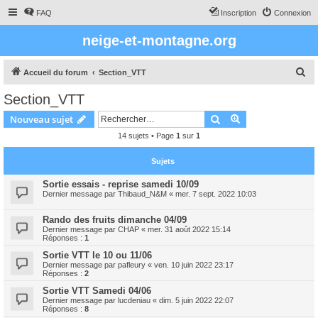
FAQ
Inscription
Connexion
neige-et-montagne.org
R
Accueil du forum
Section_VTT
e
Section_VTT
c
Rechercher
Recherche avanc
Nouveau sujet
h
14 sujets • Page
1
sur
1
e
r
Sujets
c
Sortie essais - reprise samedi 10/09
h
Dernier message par
Thibaud_N&M
«
mer. 7 sept. 2022 10:03
e
Rando des fruits dimanche 04/09
r
Dernier message par
CHAP
«
mer. 31 août 2022 15:14
Réponses :
1
Sortie VTT le 10 ou 11/06
Dernier message par
pafleury
«
ven. 10 juin 2022 23:17
Réponses :
2
Sortie VTT Samedi 04/06
Dernier message par
lucdeniau
«
dim. 5 juin 2022 22:07
Réponses :
8