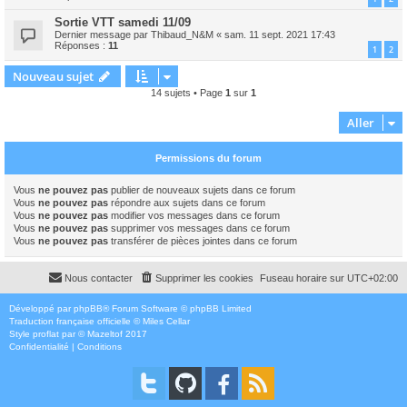
Sortie VTT samedi 11/09
Dernier message par
Thibaud_N&M
«
sam. 11 sept. 2021 17:43
Réponses :
11
1
2
Nouveau sujet
14 sujets • Page
1
sur
1
Aller
Permissions du forum
Vous
ne pouvez pas
publier de nouveaux sujets dans ce forum
Vous
ne pouvez pas
répondre aux sujets dans ce forum
Vous
ne pouvez pas
modifier vos messages dans ce forum
Vous
ne pouvez pas
supprimer vos messages dans ce forum
Vous
ne pouvez pas
transférer de pièces jointes dans ce forum
Nous contacter
Supprimer les cookies
Fuseau horaire sur
UTC+02:00
Développé par
phpBB
® Forum Software © phpBB Limited
Traduction française officielle
©
Miles Cellar
Style
proflat
par ©
Mazeltof
2017
Confidentialité
|
Conditions