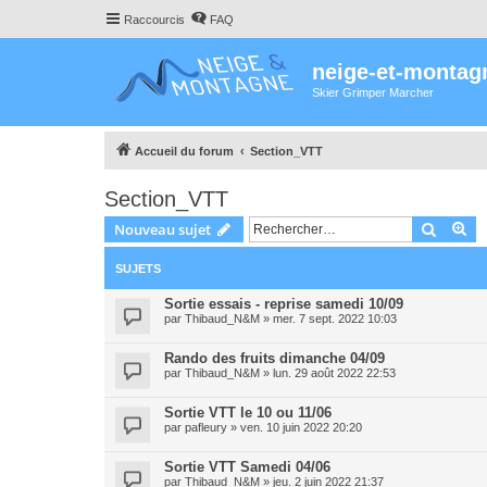
Raccourcis
FAQ
neige-et-montag
Skier Grimper Marcher
Accueil du forum
Section_VTT
Section_VTT
Recher
Re
Nouveau sujet
SUJETS
Sortie essais - reprise samedi 10/09
par
Thibaud_N&M
»
mer. 7 sept. 2022 10:03
Rando des fruits dimanche 04/09
par
Thibaud_N&M
»
lun. 29 août 2022 22:53
Sortie VTT le 10 ou 11/06
par
pafleury
»
ven. 10 juin 2022 20:20
Sortie VTT Samedi 04/06
par
Thibaud_N&M
»
jeu. 2 juin 2022 21:37