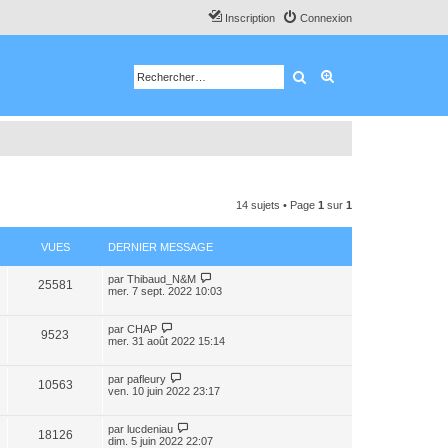
Inscription
Connexion
Rechercher
Recherche avancé
14 sujets • Page
1
sur
1
VUES
DERNIER MESSAGE
par
Thibaud_N&M
25581
mer. 7 sept. 2022 10:03
par
CHAP
9523
mer. 31 août 2022 15:14
par
pafleury
10563
ven. 10 juin 2022 23:17
par
lucdeniau
18126
dim. 5 juin 2022 22:07