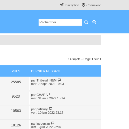
Inscription
Connexion
Rechercher
Recherche avancé
14 sujets • Page
1
sur
1
VUES
DERNIER MESSAGE
par
Thibaud_N&M
25585
mer. 7 sept. 2022 10:03
par
CHAP
9523
mer. 31 août 2022 15:14
par
pafleury
10563
ven. 10 juin 2022 23:17
par
lucdeniau
18126
dim. 5 juin 2022 22:07