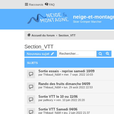
Raccourcis
FAQ
neige-et-montag
Skier Grimper Marcher
Accueil du forum
Section_VTT
Section_VTT
Recher
Re
Nouveau sujet
SUJETS
Sortie essais - reprise samedi 10/09
par
Thibaud_N&M
»
mer. 7 sept. 2022 10:03
Rando des fruits dimanche 04/09
par
Thibaud_N&M
»
lun. 29 août 2022 22:53
Sortie VTT le 10 ou 11/06
par
pafleury
»
ven. 10 juin 2022 20:20
Sortie VTT Samedi 04/06
par
Thibaud_N&M
»
jeu. 2 juin 2022 21:37