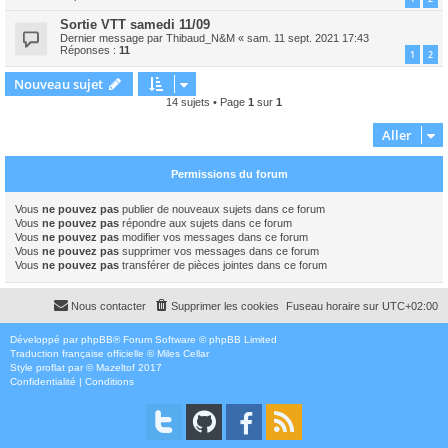
Sortie VTT samedi 11/09
Dernier message par
Thibaud_N&M
«
sam. 11 sept. 2021 17:43
Réponses :
11
1
2
Nouveau sujet
14 sujets • Page
1
sur
1
Aller
Permissions du forum
Vous
ne pouvez pas
publier de nouveaux sujets dans ce forum
Vous
ne pouvez pas
répondre aux sujets dans ce forum
Vous
ne pouvez pas
modifier vos messages dans ce forum
Vous
ne pouvez pas
supprimer vos messages dans ce forum
Vous
ne pouvez pas
transférer de pièces jointes dans ce forum
Nous contacter
Supprimer les cookies
Fuseau horaire sur
UTC+02:00
Développé par
phpBB
® Forum Software © phpBB Limited
Traduction française officielle
©
Miles Cellar
Style
proflat
par ©
Mazeltof
2017
Confidentialité
|
Conditions