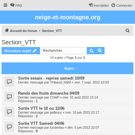
FAQ
Inscription
Connexion
neige-et-montagne.org
R
Accueil du forum
Section_VTT
e
Section_VTT
c
Rechercher
Recherche avanc
Nouveau sujet
h
14 sujets • Page
1
sur
1
e
r
Sujets
c
Sortie essais - reprise samedi 10/09
h
Dernier message par
Thibaud_N&M
«
mer. 7 sept. 2022 10:03
e
Rando des fruits dimanche 04/09
r
Dernier message par
CHAP
«
mer. 31 août 2022 15:14
Réponses :
1
Sortie VTT le 10 ou 11/06
Dernier message par
pafleury
«
ven. 10 juin 2022 23:17
Réponses :
2
Sortie VTT Samedi 04/06
Dernier message par
lucdeniau
«
dim. 5 juin 2022 22:07
Réponses :
8