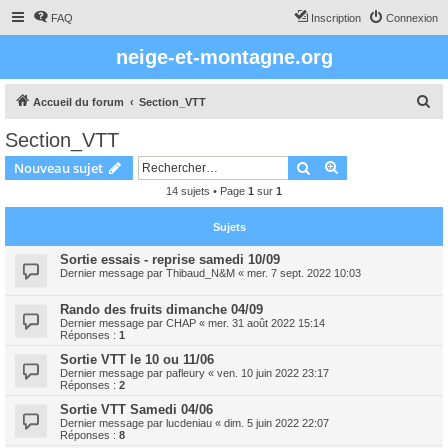
FAQ
Inscription
Connexion
neige-et-montagne.org
R
Accueil du forum
Section_VTT
e
Section_VTT
c
Rechercher
Recherche avanc
Nouveau sujet
h
14 sujets • Page
1
sur
1
e
r
Sujets
c
Sortie essais - reprise samedi 10/09
h
Dernier message par
Thibaud_N&M
«
mer. 7 sept. 2022 10:03
e
Rando des fruits dimanche 04/09
r
Dernier message par
CHAP
«
mer. 31 août 2022 15:14
Réponses :
1
Sortie VTT le 10 ou 11/06
Dernier message par
pafleury
«
ven. 10 juin 2022 23:17
Réponses :
2
Sortie VTT Samedi 04/06
Dernier message par
lucdeniau
«
dim. 5 juin 2022 22:07
Réponses :
8