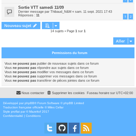
Sortie VTT samedi 11/09
Dernier message par
Thibaud_N&M
«
sam. 11 sept. 2021 17:43
Réponses :
11
1
2
Nouveau sujet
14 sujets • Page
1
sur
1
Aller
Permissions du forum
Vous
ne pouvez pas
publier de nouveaux sujets dans ce forum
Vous
ne pouvez pas
répondre aux sujets dans ce forum
Vous
ne pouvez pas
modifier vos messages dans ce forum
Vous
ne pouvez pas
supprimer vos messages dans ce forum
Vous
ne pouvez pas
transférer de pièces jointes dans ce forum
Nous contacter
Supprimer les cookies
Fuseau horaire sur
UTC+02:00
Développé par
phpBB
® Forum Software © phpBB Limited
Traduction française officielle
©
Miles Cellar
Style
proflat
par ©
Mazeltof
2017
Confidentialité
|
Conditions