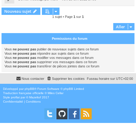
Nouveau sujet
1 sujet • Page
1
sur
1
Aller
Permissions du forum
Vous
ne pouvez pas
publier de nouveaux sujets dans ce forum
Vous
ne pouvez pas
répondre aux sujets dans ce forum
Vous
ne pouvez pas
modifier vos messages dans ce forum
Vous
ne pouvez pas
supprimer vos messages dans ce forum
Vous
ne pouvez pas
transférer de pièces jointes dans ce forum
Nous contacter
Supprimer les cookies
Fuseau horaire sur
UTC+02:00
Développé par
phpBB
® Forum Software © phpBB Limited
Traduction française officielle
©
Miles Cellar
Style
proflat
par ©
Mazeltof
2017
Confidentialité
|
Conditions