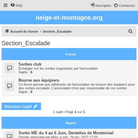
FAQ
Inscription
Connexion
neige-et-montagne.org
R
Accueil du forum
Section_Escalade
e
Section_Escalade
c
h
Forum
e
Sorties club
r
Echanger sur les sorties organisées par l'association
Sujets :
6
c
Bourse aux équipiers
h
Ce forum permet aux adhérents de l'association de trouver des équipiers pour
des sorties escalade. L'association n'est pas responsable de ces sorties
e
Sujets :
8
r
Nouveau sujet
1 sujet • Page
1
sur
1
Sujets
Sortie WE du 4 au 6 Juin, Dentelles de Montmirail
Dernier message par
Marc
«
ven. 29 avr. 2022 17:03