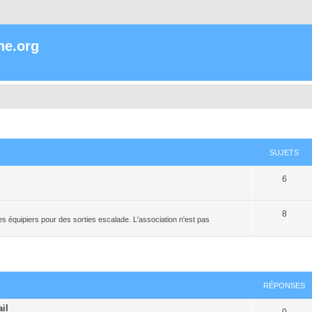
ne.org
SUJETS
6
8
s équipiers pour des sorties escalade. L'association n'est pas
RÉPONSES
il