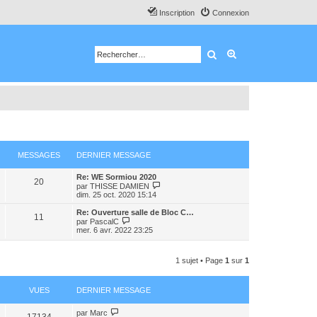
Inscription
Connexion
Rechercher
Recherche avancé
MESSAGES
DERNIER MESSAGE
Re: WE Sormiou 2020
20
C
par
THISSE DAMIEN
o
dim. 25 oct. 2020 15:14
n
s
Re: Ouverture salle de Bloc C…
11
u
C
par
PascalC
l
o
mer. 6 avr. 2022 23:25
t
n
e
s
r
u
1 sujet • Page
1
sur
1
l
l
e
t
d
e
e
r
VUES
DERNIER MESSAGE
r
l
n
e
i
par
Marc
d