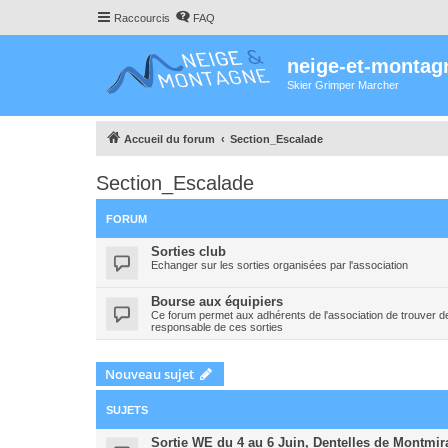
Raccourcis
FAQ
neige-et-montag
Skier Grimper Marcher
Accueil du forum
Section_Escalade
Section_Escalade
FORUM
Sorties club
Echanger sur les sorties organisées par l'association
Bourse aux équipiers
Ce forum permet aux adhérents de l'association de trouver de
responsable de ces sorties
Nouveau sujet
SUJETS
Sortie WE du 4 au 6 Juin, Dentelles de Montmira