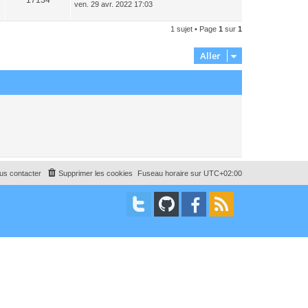
17134
e
ven. 29 avr. 2022 17:03
e
r
r
m
n
e
1 sujet • Page
1
sur
1
i
s
e
s
r
a
Aller
m
g
e
e
s
s
a
g
e
us contacter
Supprimer les cookies
Fuseau horaire sur
UTC+02:00