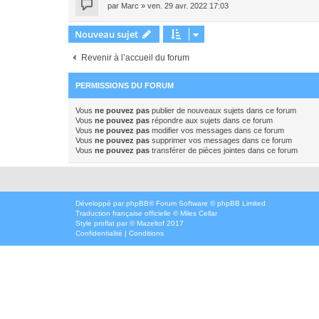
par
Marc
»
ven. 29 avr. 2022 17:03
Nouveau sujet
Revenir à l’accueil du forum
PERMISSIONS DU FORUM
Vous
ne pouvez pas
publier de nouveaux sujets dans ce forum
Vous
ne pouvez pas
répondre aux sujets dans ce forum
Vous
ne pouvez pas
modifier vos messages dans ce forum
Vous
ne pouvez pas
supprimer vos messages dans ce forum
Vous
ne pouvez pas
transférer de pièces jointes dans ce forum
Développé par
phpBB
® Forum Software © phpBB Limited
Traduction française officielle
©
Miles Cellar
Style
proflat
par ©
Mazeltof
2017
Confidentialité
|
Conditions