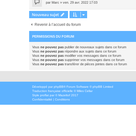
par
Marc
»
ven. 29 avr. 2022 17:03
Nouveau sujet
Revenir à l’accueil du forum
PERMISSIONS DU FORUM
Vous
ne pouvez pas
publier de nouveaux sujets dans ce forum
Vous
ne pouvez pas
répondre aux sujets dans ce forum
Vous
ne pouvez pas
modifier vos messages dans ce forum
Vous
ne pouvez pas
supprimer vos messages dans ce forum
Vous
ne pouvez pas
transférer de pièces jointes dans ce forum
Développé par
phpBB
® Forum Software © phpBB Limited
Traduction française officielle
©
Miles Cellar
Style
proflat
par ©
Mazeltof
2017
Confidentialité
|
Conditions