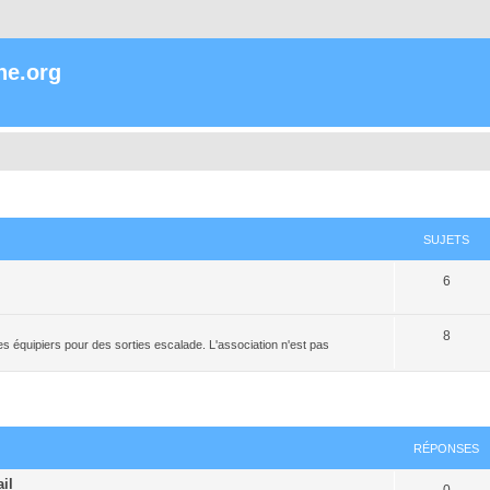
ne.org
SUJETS
6
8
s équipiers pour des sorties escalade. L'association n'est pas
RÉPONSES
il