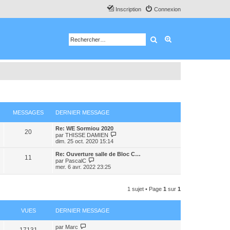
Inscription
Connexion
Rechercher
Recherche avancé
MESSAGES
DERNIER MESSAGE
Re: WE Sormiou 2020
20
C
par
THISSE DAMIEN
o
dim. 25 oct. 2020 15:14
n
s
Re: Ouverture salle de Bloc C…
11
u
C
par
PascalC
l
o
mer. 6 avr. 2022 23:25
t
n
e
s
r
u
1 sujet • Page
1
sur
1
l
l
e
t
d
e
e
r
VUES
DERNIER MESSAGE
r
l
n
e
i
par
Marc
d