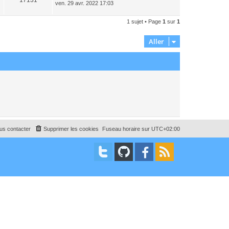
17131
e
ven. 29 avr. 2022 17:03
e
r
r
m
n
e
1 sujet • Page
1
sur
1
i
s
e
s
r
a
Aller
m
g
e
e
s
s
a
g
e
us contacter
Supprimer les cookies
Fuseau horaire sur
UTC+02:00