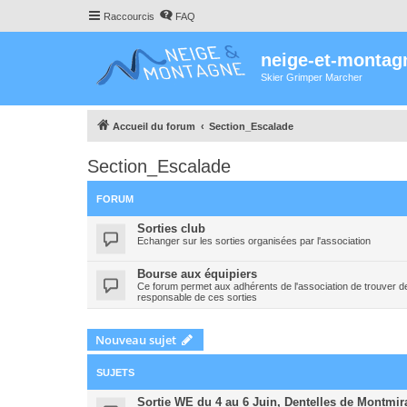
Raccourcis
FAQ
neige-et-montag
Skier Grimper Marcher
Accueil du forum
Section_Escalade
Section_Escalade
FORUM
Sorties club
Echanger sur les sorties organisées par l'association
Bourse aux équipiers
Ce forum permet aux adhérents de l'association de trouver de
responsable de ces sorties
Nouveau sujet
SUJETS
Sortie WE du 4 au 6 Juin, Dentelles de Montmira