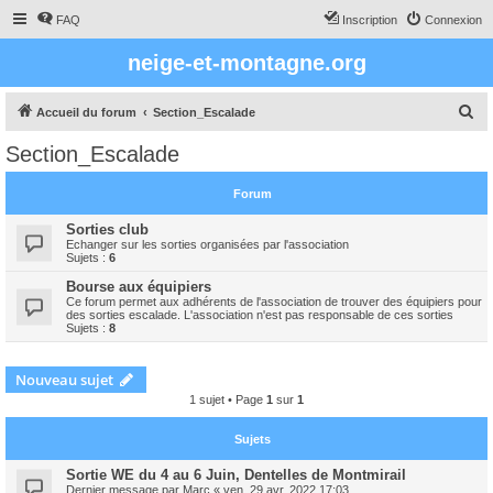
FAQ
Inscription
Connexion
neige-et-montagne.org
R
Accueil du forum
Section_Escalade
e
Section_Escalade
c
h
Forum
e
Sorties club
r
Echanger sur les sorties organisées par l'association
Sujets :
6
c
Bourse aux équipiers
h
Ce forum permet aux adhérents de l'association de trouver des équipiers pour
des sorties escalade. L'association n'est pas responsable de ces sorties
e
Sujets :
8
r
Nouveau sujet
1 sujet • Page
1
sur
1
Sujets
Sortie WE du 4 au 6 Juin, Dentelles de Montmirail
Dernier message par
Marc
«
ven. 29 avr. 2022 17:03