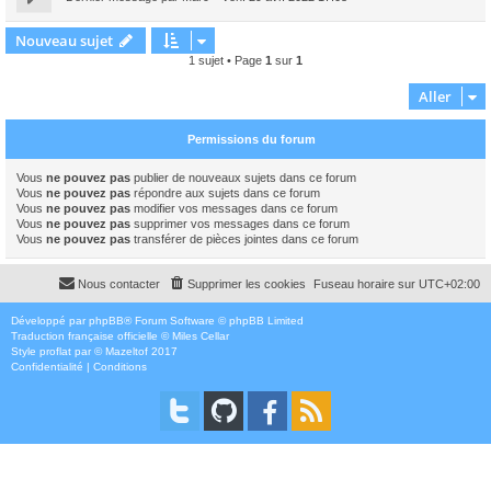
Nouveau sujet
1 sujet • Page
1
sur
1
Aller
Permissions du forum
Vous
ne pouvez pas
publier de nouveaux sujets dans ce forum
Vous
ne pouvez pas
répondre aux sujets dans ce forum
Vous
ne pouvez pas
modifier vos messages dans ce forum
Vous
ne pouvez pas
supprimer vos messages dans ce forum
Vous
ne pouvez pas
transférer de pièces jointes dans ce forum
Nous contacter
Supprimer les cookies
Fuseau horaire sur
UTC+02:00
Développé par
phpBB
® Forum Software © phpBB Limited
Traduction française officielle
©
Miles Cellar
Style
proflat
par ©
Mazeltof
2017
Confidentialité
|
Conditions