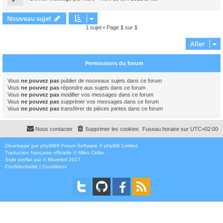
Nouveau sujet
1 sujet • Page
1
sur
1
Aller
Permissions du forum
Vous
ne pouvez pas
publier de nouveaux sujets dans ce forum
Vous
ne pouvez pas
répondre aux sujets dans ce forum
Vous
ne pouvez pas
modifier vos messages dans ce forum
Vous
ne pouvez pas
supprimer vos messages dans ce forum
Vous
ne pouvez pas
transférer de pièces jointes dans ce forum
Nous contacter
Supprimer les cookies
Fuseau horaire sur
UTC+02:00
Développé par
phpBB
® Forum Software © phpBB Limited
Traduction française officielle
©
Miles Cellar
Style
proflat
par ©
Mazeltof
2017
Confidentialité
|
Conditions