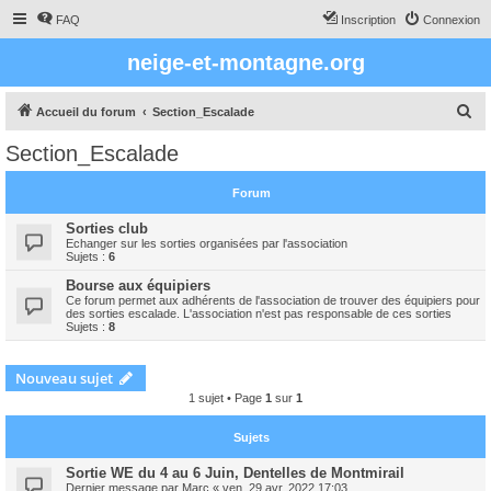
FAQ
Inscription
Connexion
neige-et-montagne.org
R
Accueil du forum
Section_Escalade
e
Section_Escalade
c
h
Forum
e
Sorties club
r
Echanger sur les sorties organisées par l'association
Sujets :
6
c
Bourse aux équipiers
h
Ce forum permet aux adhérents de l'association de trouver des équipiers pour
des sorties escalade. L'association n'est pas responsable de ces sorties
e
Sujets :
8
r
Nouveau sujet
1 sujet • Page
1
sur
1
Sujets
Sortie WE du 4 au 6 Juin, Dentelles de Montmirail
Dernier message par
Marc
«
ven. 29 avr. 2022 17:03