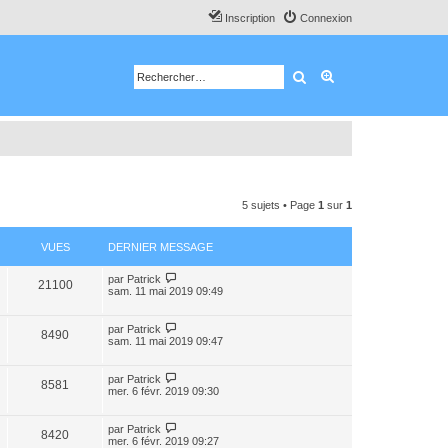
Inscription
Connexion
Rechercher
Recherche avancé
5 sujets • Page
1
sur
1
VUES
DERNIER MESSAGE
par
Patrick
21100
sam. 11 mai 2019 09:49
par
Patrick
8490
sam. 11 mai 2019 09:47
par
Patrick
8581
mer. 6 févr. 2019 09:30
par
Patrick
8420
mer. 6 févr. 2019 09:27