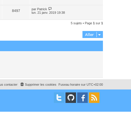
par
Patrick
8497
lun. 21 janv. 2019 19:38
5 sujets • Page
1
sur
1
Aller
us contacter
Supprimer les cookies
Fuseau horaire sur
UTC+02:00