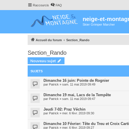
Raccourcis
FAQ
neige-et-montag
Skier Grimper Marcher
Accueil du forum
Section_Rando
Section_Rando
Nouveau sujet
SUJETS
Dimanche 16 juin: Pointe de Rognier
par
Patrick
»
sam. 11 mai 2019 09:49
Dimanche 19 mai, Lacs de la Tempête
par
Patrick
»
sam. 11 mai 2019 09:47
Jeudi 7-02: Praz Véchin
par
Patrick
»
mer. 6 févr. 2019 09:30
Dimanche 10 Février: Tête du Treu et Croix Carti
par
Patrick
»
mer. 6 févr. 2019 09:27