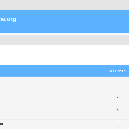
ne.org
RÉPONSES
0
0
0
er
0