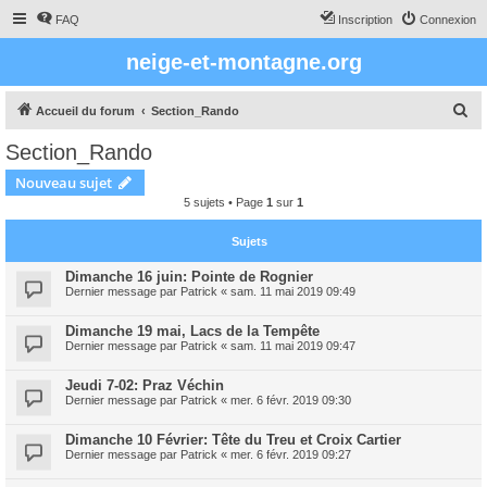
FAQ
Inscription
Connexion
neige-et-montagne.org
R
Accueil du forum
Section_Rando
e
Section_Rando
c
Nouveau sujet
h
5 sujets • Page
1
sur
1
e
r
Sujets
c
Dimanche 16 juin: Pointe de Rognier
Dernier message par
Patrick
«
sam. 11 mai 2019 09:49
h
e
Dimanche 19 mai, Lacs de la Tempête
r
Dernier message par
Patrick
«
sam. 11 mai 2019 09:47
Jeudi 7-02: Praz Véchin
Dernier message par
Patrick
«
mer. 6 févr. 2019 09:30
Dimanche 10 Février: Tête du Treu et Croix Cartier
Dernier message par
Patrick
«
mer. 6 févr. 2019 09:27