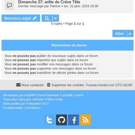
Dimanche 27: arête de Créve Tête
Dernier message par
Patrick
«
lun. 21 janv. 2019 19:38
Nouveau sujet
5 sujets • Page
1
sur
1
Aller
Permissions du forum
Vous
ne pouvez pas
publier de nouveaux sujets dans ce forum
Vous
ne pouvez pas
répondre aux sujets dans ce forum
Vous
ne pouvez pas
modifier vos messages dans ce forum
Vous
ne pouvez pas
supprimer vos messages dans ce forum
Vous
ne pouvez pas
transférer de pièces jointes dans ce forum
Nous contacter
Supprimer les cookies
Fuseau horaire sur
UTC+02:00
Développé par
phpBB
® Forum Software © phpBB Limited
Traduction française officielle
©
Miles Cellar
Style
proflat
par ©
Mazeltof
2017
Confidentialité
|
Conditions