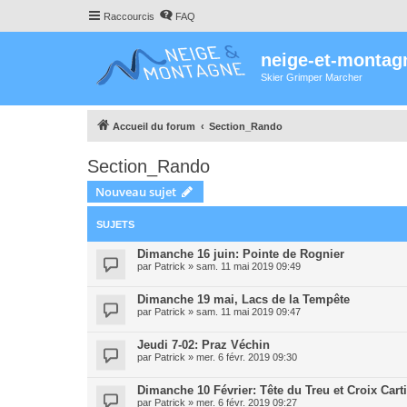
Raccourcis
FAQ
neige-et-montag
Skier Grimper Marcher
Accueil du forum
Section_Rando
Section_Rando
Nouveau sujet
SUJETS
Dimanche 16 juin: Pointe de Rognier
par
Patrick
»
sam. 11 mai 2019 09:49
Dimanche 19 mai, Lacs de la Tempête
par
Patrick
»
sam. 11 mai 2019 09:47
Jeudi 7-02: Praz Véchin
par
Patrick
»
mer. 6 févr. 2019 09:30
Dimanche 10 Février: Tête du Treu et Croix Carti
par
Patrick
»
mer. 6 févr. 2019 09:27