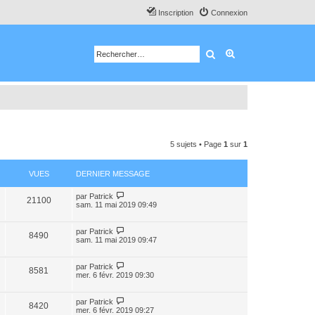
Inscription
Connexion
Rechercher
Recherche avancé
5 sujets • Page
1
sur
1
VUES
DERNIER MESSAGE
par
Patrick
21100
sam. 11 mai 2019 09:49
par
Patrick
8490
sam. 11 mai 2019 09:47
par
Patrick
8581
mer. 6 févr. 2019 09:30
par
Patrick
8420
mer. 6 févr. 2019 09:27