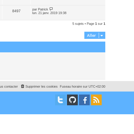
par
Patrick
8497
lun. 21 janv. 2019 19:38
5 sujets • Page
1
sur
1
Aller
us contacter
Supprimer les cookies
Fuseau horaire sur
UTC+02:00