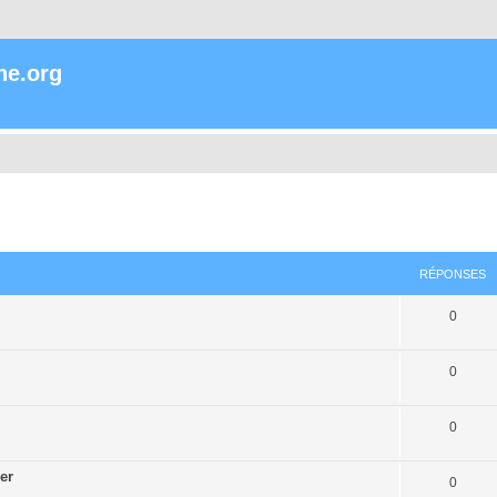
ne.org
RÉPONSES
0
0
0
er
0