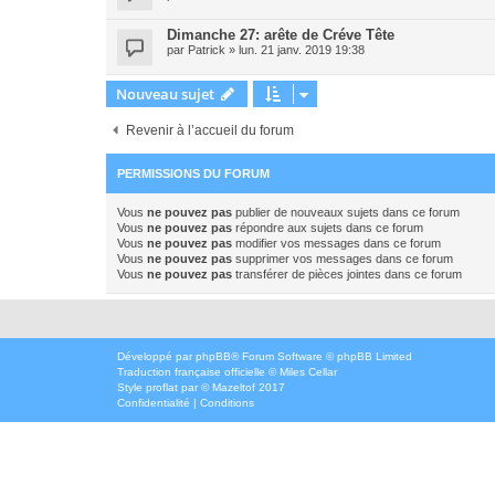
Dimanche 27: arête de Créve Tête
par
Patrick
»
lun. 21 janv. 2019 19:38
Nouveau sujet
Revenir à l’accueil du forum
PERMISSIONS DU FORUM
Vous
ne pouvez pas
publier de nouveaux sujets dans ce forum
Vous
ne pouvez pas
répondre aux sujets dans ce forum
Vous
ne pouvez pas
modifier vos messages dans ce forum
Vous
ne pouvez pas
supprimer vos messages dans ce forum
Vous
ne pouvez pas
transférer de pièces jointes dans ce forum
Développé par
phpBB
® Forum Software © phpBB Limited
Traduction française officielle
©
Miles Cellar
Style
proflat
par ©
Mazeltof
2017
Confidentialité
|
Conditions