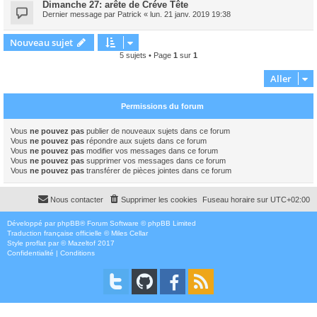
Dimanche 27: arête de Créve Tête
Dernier message par
Patrick
«
lun. 21 janv. 2019 19:38
Nouveau sujet
5 sujets • Page
1
sur
1
Aller
Permissions du forum
Vous
ne pouvez pas
publier de nouveaux sujets dans ce forum
Vous
ne pouvez pas
répondre aux sujets dans ce forum
Vous
ne pouvez pas
modifier vos messages dans ce forum
Vous
ne pouvez pas
supprimer vos messages dans ce forum
Vous
ne pouvez pas
transférer de pièces jointes dans ce forum
Nous contacter
Supprimer les cookies
Fuseau horaire sur
UTC+02:00
Développé par
phpBB
® Forum Software © phpBB Limited
Traduction française officielle
©
Miles Cellar
Style
proflat
par ©
Mazeltof
2017
Confidentialité
|
Conditions