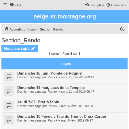
FAQ
Inscription
Connexion
neige-et-montagne.org
R
Accueil du forum
Section_Rando
e
Section_Rando
c
Nouveau sujet
h
5 sujets • Page
1
sur
1
e
r
Sujets
c
Dimanche 16 juin: Pointe de Rognier
Dernier message par
Patrick
«
sam. 11 mai 2019 09:49
h
e
Dimanche 19 mai, Lacs de la Tempête
r
Dernier message par
Patrick
«
sam. 11 mai 2019 09:47
Jeudi 7-02: Praz Véchin
Dernier message par
Patrick
«
mer. 6 févr. 2019 09:30
Dimanche 10 Février: Tête du Treu et Croix Cartier
Dernier message par
Patrick
«
mer. 6 févr. 2019 09:27