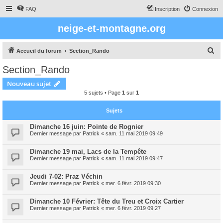
FAQ
Inscription
Connexion
neige-et-montagne.org
R
Accueil du forum
Section_Rando
e
Section_Rando
c
Nouveau sujet
h
5 sujets • Page
1
sur
1
e
r
Sujets
c
Dimanche 16 juin: Pointe de Rognier
Dernier message par
Patrick
«
sam. 11 mai 2019 09:49
h
e
Dimanche 19 mai, Lacs de la Tempête
r
Dernier message par
Patrick
«
sam. 11 mai 2019 09:47
Jeudi 7-02: Praz Véchin
Dernier message par
Patrick
«
mer. 6 févr. 2019 09:30
Dimanche 10 Février: Tête du Treu et Croix Cartier
Dernier message par
Patrick
«
mer. 6 févr. 2019 09:27