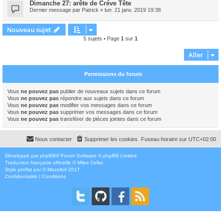
Dimanche 27: arête de Créve Tête
Dernier message par
Patrick
«
lun. 21 janv. 2019 19:38
Nouveau sujet
5 sujets • Page
1
sur
1
Aller
Permissions du forum
Vous
ne pouvez pas
publier de nouveaux sujets dans ce forum
Vous
ne pouvez pas
répondre aux sujets dans ce forum
Vous
ne pouvez pas
modifier vos messages dans ce forum
Vous
ne pouvez pas
supprimer vos messages dans ce forum
Vous
ne pouvez pas
transférer de pièces jointes dans ce forum
Nous contacter
Supprimer les cookies
Fuseau horaire sur
UTC+02:00
Développé par
phpBB
® Forum Software © phpBB Limited
Traduction française officielle
©
Miles Cellar
Style
proflat
par ©
Mazeltof
2017
Confidentialité
|
Conditions