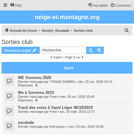
FAQ
Inscription
Connexion
neige-et-montagne.org
R
Accueil du forum
Section_Escalade
Sorties club
e
Sorties club
c
Rechercher
Recherche avanc
Nouveau sujet
h
6 sujets • Page
1
sur
1
e
r
Sujets
c
WE Sormiou 2020
h
Dernier message par
THISSE DAMIEN
«
dim. 25 oct. 2020 15:14
Réponses :
8
e
We à Sormiou 2019
r
Dernier message par
Fred
«
mer. 30 oct. 2019 10:40
Réponses :
6
Tracé des voies à Saint Léger 06/10/2019
Dernier message par
Fred
«
lun. 30 sept. 2019 22:37
escalade
Dernier message par
fred juarez
«
ven. 23 nov. 2018 14:09