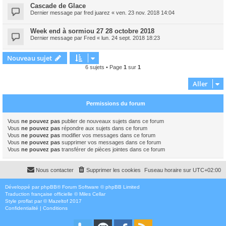
Cascade de Glace
Dernier message par
fred juarez
«
ven. 23 nov. 2018 14:04
Week end à sormiou 27 28 octobre 2018
Dernier message par
Fred
«
lun. 24 sept. 2018 18:23
Nouveau sujet
6 sujets • Page
1
sur
1
Aller
Permissions du forum
Vous
ne pouvez pas
publier de nouveaux sujets dans ce forum
Vous
ne pouvez pas
répondre aux sujets dans ce forum
Vous
ne pouvez pas
modifier vos messages dans ce forum
Vous
ne pouvez pas
supprimer vos messages dans ce forum
Vous
ne pouvez pas
transférer de pièces jointes dans ce forum
Nous contacter
Supprimer les cookies
Fuseau horaire sur
UTC+02:00
Développé par
phpBB
® Forum Software © phpBB Limited
Traduction française officielle
©
Miles Cellar
Style
proflat
par ©
Mazeltof
2017
Confidentialité
|
Conditions