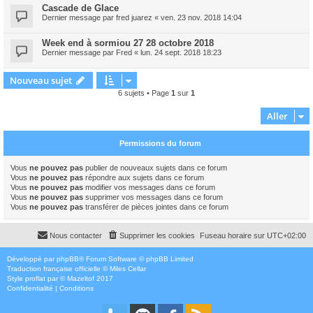
Cascade de Glace
Dernier message par
fred juarez
«
ven. 23 nov. 2018 14:04
Week end à sormiou 27 28 octobre 2018
Dernier message par
Fred
«
lun. 24 sept. 2018 18:23
Nouveau sujet
6 sujets • Page
1
sur
1
Aller
Permissions du forum
Vous
ne pouvez pas
publier de nouveaux sujets dans ce forum
Vous
ne pouvez pas
répondre aux sujets dans ce forum
Vous
ne pouvez pas
modifier vos messages dans ce forum
Vous
ne pouvez pas
supprimer vos messages dans ce forum
Vous
ne pouvez pas
transférer de pièces jointes dans ce forum
Nous contacter
Supprimer les cookies
Fuseau horaire sur
UTC+02:00
Développé par
phpBB
® Forum Software © phpBB Limited
Traduction française officielle
©
Miles Cellar
Style
proflat
par ©
Mazeltof
2017
Confidentialité
|
Conditions