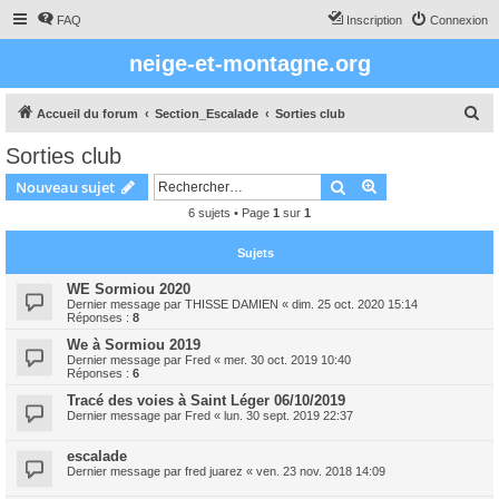
FAQ
Inscription
Connexion
neige-et-montagne.org
R
Accueil du forum
Section_Escalade
Sorties club
e
Sorties club
c
Rechercher
Recherche avanc
Nouveau sujet
h
6 sujets • Page
1
sur
1
e
r
Sujets
c
WE Sormiou 2020
h
Dernier message par
THISSE DAMIEN
«
dim. 25 oct. 2020 15:14
Réponses :
8
e
We à Sormiou 2019
r
Dernier message par
Fred
«
mer. 30 oct. 2019 10:40
Réponses :
6
Tracé des voies à Saint Léger 06/10/2019
Dernier message par
Fred
«
lun. 30 sept. 2019 22:37
escalade
Dernier message par
fred juarez
«
ven. 23 nov. 2018 14:09