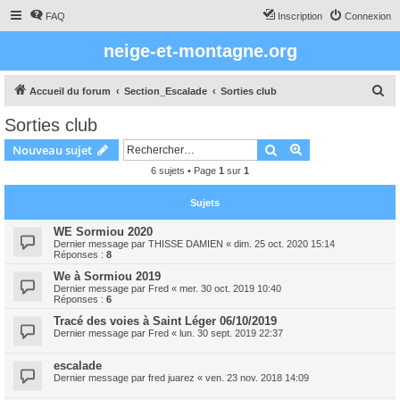
FAQ
Inscription
Connexion
neige-et-montagne.org
R
Accueil du forum
Section_Escalade
Sorties club
e
Sorties club
c
Rechercher
Recherche avanc
Nouveau sujet
h
6 sujets • Page
1
sur
1
e
r
Sujets
c
WE Sormiou 2020
h
Dernier message par
THISSE DAMIEN
«
dim. 25 oct. 2020 15:14
Réponses :
8
e
We à Sormiou 2019
r
Dernier message par
Fred
«
mer. 30 oct. 2019 10:40
Réponses :
6
Tracé des voies à Saint Léger 06/10/2019
Dernier message par
Fred
«
lun. 30 sept. 2019 22:37
escalade
Dernier message par
fred juarez
«
ven. 23 nov. 2018 14:09