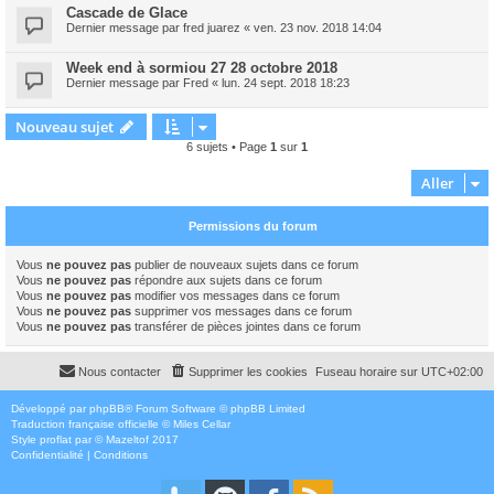
Cascade de Glace
Dernier message par
fred juarez
«
ven. 23 nov. 2018 14:04
Week end à sormiou 27 28 octobre 2018
Dernier message par
Fred
«
lun. 24 sept. 2018 18:23
Nouveau sujet
6 sujets • Page
1
sur
1
Aller
Permissions du forum
Vous
ne pouvez pas
publier de nouveaux sujets dans ce forum
Vous
ne pouvez pas
répondre aux sujets dans ce forum
Vous
ne pouvez pas
modifier vos messages dans ce forum
Vous
ne pouvez pas
supprimer vos messages dans ce forum
Vous
ne pouvez pas
transférer de pièces jointes dans ce forum
Nous contacter
Supprimer les cookies
Fuseau horaire sur
UTC+02:00
Développé par
phpBB
® Forum Software © phpBB Limited
Traduction française officielle
©
Miles Cellar
Style
proflat
par ©
Mazeltof
2017
Confidentialité
|
Conditions