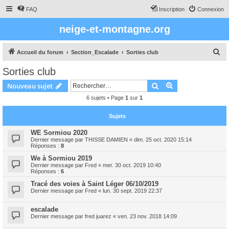
FAQ
Inscription
Connexion
neige-et-montagne.org
R
Accueil du forum
Section_Escalade
Sorties club
e
Sorties club
c
Rechercher
Recherche avanc
Nouveau sujet
h
6 sujets • Page
1
sur
1
e
r
Sujets
c
WE Sormiou 2020
h
Dernier message par
THISSE DAMIEN
«
dim. 25 oct. 2020 15:14
Réponses :
8
e
We à Sormiou 2019
r
Dernier message par
Fred
«
mer. 30 oct. 2019 10:40
Réponses :
6
Tracé des voies à Saint Léger 06/10/2019
Dernier message par
Fred
«
lun. 30 sept. 2019 22:37
escalade
Dernier message par
fred juarez
«
ven. 23 nov. 2018 14:09