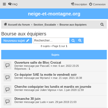
FAQ
Inscription
Connexion
neige-et-montagne.org
R
Accueil du forum
Section_Escalade
Bourse aux équipiers
e
Bourse aux équipiers
c
Rechercher
Recherche avanc
Nouveau sujet
h
8 sujets • Page
1
sur
1
e
r
Sujets
c
Ouverture salle de Bloc Croizat
h
Dernier message par
PascalC
«
mer. 6 avr. 2022 23:25
Réponses :
1
e
Co équipier SAE la motte le vendredi soir
r
Dernier message par
MyriamJ
«
mar. 21 sept. 2021 16:38
Cherche coéquipier les lundis et mardis en journée
Dernier message par
Julien Vigreux
«
lun. 1 juin 2020 11:59
Dimanche 30 juin
Dernier message par
Ludo
«
sam. 29 juin 2019 21:03